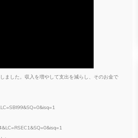
しました。収入を増やして支出を減らし、そのお金で
4&LC=SBI99&SQ=0&isq=1
314&LC=RSEC1&SQ=0&isq=1