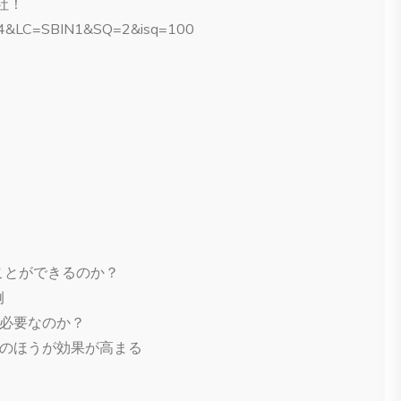
社！
314&LC=SBIN1&SQ=2&isq=100
ることができるのか？
例
が必要なのか？
ののほうが効果が高まる