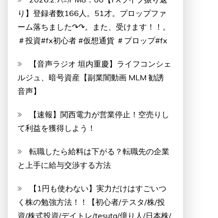
り】登録者数166人。51才。プロップファ
ーム落ちました↷↷。また、受けます！！。
＃投資#fx初心者 #仮想通貨 ＃プロップ#fx
【音声ラジオ 垣内重慶】ライフコンシェ
ルジュ、暗号資産【副業闇動画 MLM 勧誘
音声】
【速報】関西電力が営業停止！空売りし
て利益を獲得しよう！
転職したら給料は下がる？転職先の企業
と上手に給与交渉する方法
【1円も使わない】実力だけはすごいつ
く株の勉強方法！！【初心者/テスタ/株/投
資/株式投資/デイトレ/tesuta/億り人/日本株/