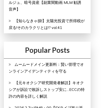
ルジュ、暗号資産【副業闇動画 MLM 勧誘
音声】
【知らなきゃ損!】太陽光投資で所得税が
戻る!そのカラクリとは!? vol.41
Popular Posts
ムームードメイン更新料：賢い管理でオ
ンラインアイデンティティを守る
【元キオクシア研究開発者解説】キオク
シアが訴訟で敗訴しストップ安に…ECCの特
許の内容を詳しく解説
2026.2.7㈯PM8：00【FXライブ振り返