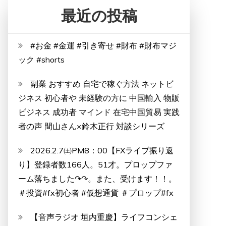
最近の投稿
#お金 #金運 #引き寄せ #財布 #財布マジ
ック #shorts
副業 おすすめ 自宅で稼ぐ方法 ネットビ
ジネス 初心者や 未経験の方に 中国輸入 物販
ビジネス 成功者 マインド 在宅中国貿易 実践
者の声 間山さん×鈴木正行 対談シリーズ
2026.2.7㈯PM8：00【FXライブ振り返
り】登録者数166人。51才。プロップファ
ーム落ちました↷↷。また、受けます！！。
＃投資#fx初心者 #仮想通貨 ＃プロップ#fx
【音声ラジオ 垣内重慶】ライフコンシェ