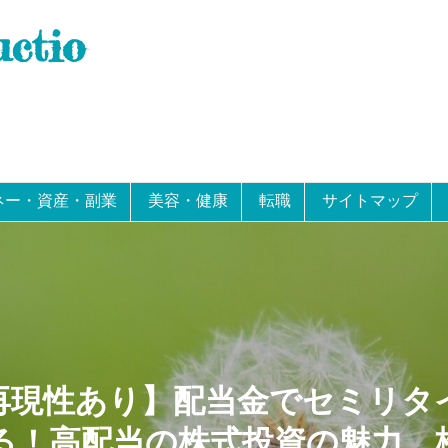
uctio
ネー・資産・副業
美容・健康
転職
サイトマップ
再現性あり】配当金でセミリタ
る！高配当の株式投資の魅力。