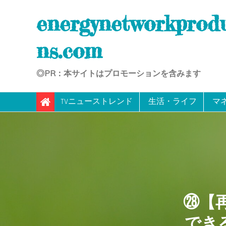
Skip
energynetworkprod
to
content
ns.com
◎PR：本サイトはプロモーションを含みます
TVニューストレンド
生活・ライフ
マ
㉘【
でき