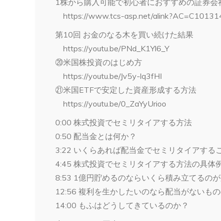
1株から購入可能で初心者におすすめの証券会
https://www.tcs-asp.net/alink?AC=C101
第10回 お金のなる木を買い続けた結果
https://youtu.be/PNd_K1Yl6_Y
⑳米国株投資のはじめ方
https://youtu.be/Jv5y-lq3fHI
㉑米国ETFで安定した資産形成する方法
https://youtu.be/0_ZaYyUrioo
0:00 株式投資でセミリタイアする方法
0:50 配当金とは何か？
3:22 いくらあれば配当金でセミリタイアす
4:45 株式投資でセミリタイアする方法の具体
8:53 1億円貯めるのならいくら積み立てるの
12:56 複利を生かしたいのなら配当がないも
14:00 もふはどうしてきているのか？