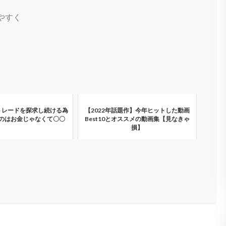
やすく
トレードを探求し続ける為
【2022年話題作】今年ヒットした動画
のはお金じゃなくて〇〇
Best10とオススメの動画集【見なきゃ
損】