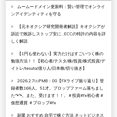
ムームードメイン更新料：賢い管理でオンライ
ンアイデンティティを守る
【元キオクシア研究開発者解説】キオクシアが
訴訟で敗訴しストップ安に…ECCの特許の内容を詳
しく解説
【1円も使わない】実力だけはすごいつく株の
勉強方法！！【初心者/テスタ/株/投資/株式投資/デ
イトレ/tesuta/億り人/日本株/切り抜き】
2026.2.7㈯PM8：00【FXライブ振り返り】登
録者数166人。51才。プロップファーム落ちまし
た↷↷。また、受けます！！。＃投資#fx初心者 #
仮想通貨 ＃プロップ#fx
副業 おすすめ 自宅で稼ぐ方法 ネットビジネス