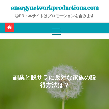
Skip
energynetworkproductions.com
to
◎PR：本サイトはプロモーションを含みます
content
副業と脱サラに反対な家族の説
得方法は？