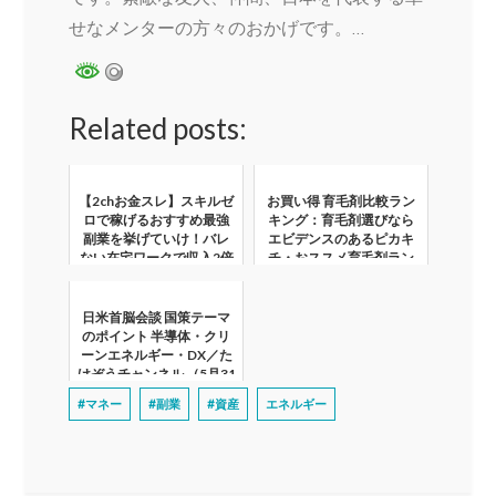
せなメンターの方々のおかげです。…
Related posts:
【2chお金スレ】スキルゼ
お買い得 育毛剤比較ラン
ロで稼げるおすすめ最強
キング：育毛剤選びなら
副業を挙げていけ！バレ
エビデンスのあるピカキ
ない在宅ワークで収入2倍
チ・おススメ育毛剤ラン
にww【2ch有益スレ】
キング!!!
日米首脳会談 国策テーマ
のポイント 半導体・クリ
ーンエネルギー・DX／た
けぞうチャンネル （5月31
日開催）
#マネー
#副業
#資産
エネルギー