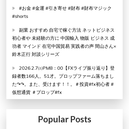
#お金 #金運 #引き寄せ #財布 #財布マジック
#shorts
副業 おすすめ 自宅で稼ぐ方法 ネットビジネス
初心者や 未経験の方に 中国輸入 物販 ビジネス 成
功者 マインド 在宅中国貿易 実践者の声 間山さん×
鈴木正行 対談シリーズ
2026.2.7㈯PM8：00【FXライブ振り返り】登
録者数166人。51才。プロップファーム落ちまし
た↷↷。また、受けます！！。＃投資#fx初心者 #
仮想通貨 ＃プロップ#fx
Popular Posts