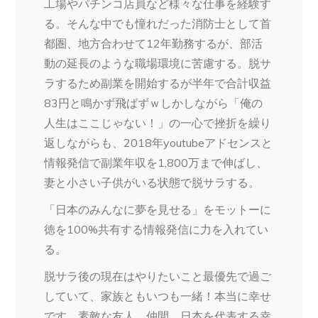
工場やパチンコ店員など様々な仕事を経験す
る。そんな中でも憧れだった消防士として首
都圏、地方合わせて12年勤務するが、部活
動の延長のような職場環境に苦慮する。脱サ
ラするため副業を開始するが半年で合計収益
83円と鳴かず飛ばずｗしかしながら「俺の
人生はここじゃない！」の一心で挫折を繰り
返しながらも、2018年youtubeアドセンスと
情報発信で副業年収を1,800万まで伸ばし、
妻と小さい子供がいる状態で脱サラする。
「日本のみんなに夢を見せる」をモットーに
徳を100%共有する情報発信に力を入れてい
る。
脱サラ後の現在はやりたいこと最優先で過ご
していて、家族ともいつも一緒！本当に幸せ
です。素敵な友人、仲間、日本を代表する幸