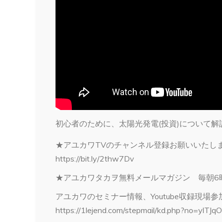
初心者のために、太陽光発電(投資)について解
★アユカワTVのチャンネル登録お願いいたし
https://bit.ly/2thw7Dv
★アユカワタカヲ無料メールマガジン 毎朝6
アユカワのセミナー情報、Youtube収録現場
https://1lejend.com/stepmail/kd.php?no=ylTJ