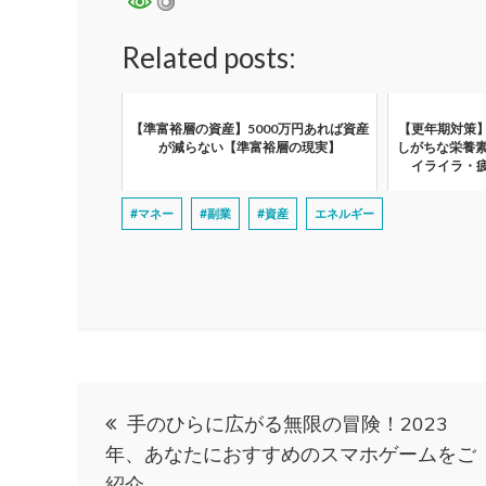
Related posts:
【準富裕層の資産】5000万円あれば資産
【更年期対策
が減らない【準富裕層の現実】
しがちな栄養素
イライラ・
#マネー
#副業
#資産
エネルギー
投
手のひらに広がる無限の冒険！2023
稿
年、あなたにおすすめのスマホゲームをご
紹介