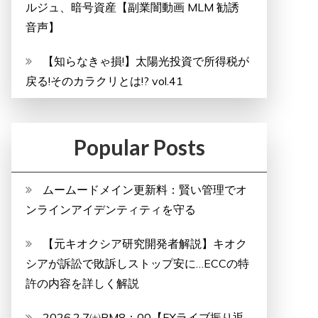
ルジュ、暗号資産【副業闇動画 MLM 勧誘
音声】
【知らなきゃ損!】太陽光投資で所得税が
戻る!そのカラクリとは!? vol.41
Popular Posts
ムームードメイン更新料：賢い管理でオ
ンラインアイデンティティを守る
【元キオクシア研究開発者解説】キオク
シアが訴訟で敗訴しストップ安に…ECCの特
許の内容を詳しく解説
2026.2.7㈯PM8：00【FXライブ振り返