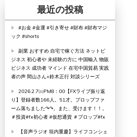
最近の投稿
#お金 #金運 #引き寄せ #財布 #財布マジ
ック #shorts
副業 おすすめ 自宅で稼ぐ方法 ネットビ
ジネス 初心者や 未経験の方に 中国輸入 物販
ビジネス 成功者 マインド 在宅中国貿易 実践
者の声 間山さん×鈴木正行 対談シリーズ
2026.2.7㈯PM8：00【FXライブ振り返
り】登録者数166人。51才。プロップファ
ーム落ちました↷↷。また、受けます！！。
＃投資#fx初心者 #仮想通貨 ＃プロップ#fx
【音声ラジオ 垣内重慶】ライフコンシェ