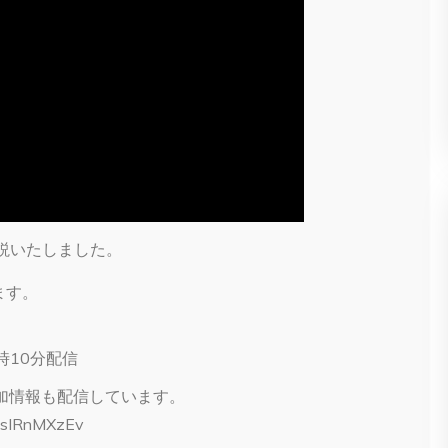
説いたしました。
ます。
時10分配信
参加情報も配信しています。
qOsIRnMXzEv