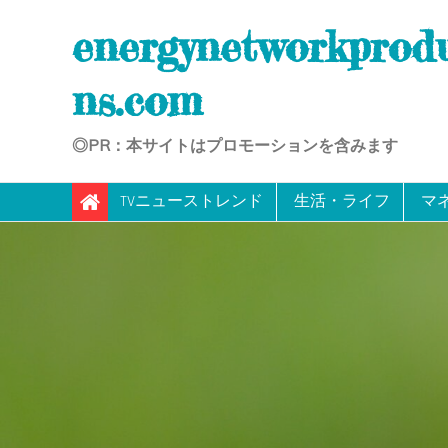
Skip
energynetworkprod
to
content
ns.com
◎PR：本サイトはプロモーションを含みます
TVニューストレンド
生活・ライフ
マ