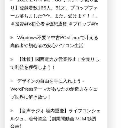
り】登録者数166人。51才。プロップファ
ーム落ちました↷↷。また、受けます！！。
＃投資#fx初心者 #仮想通貨 ＃プロップ#fx
Windows不要？中古PC×Linuxで叶える
高齢者や初心者の安心パソコン生活
【速報】関西電力が営業停止！空売りし
て利益を獲得しよう！
デザインの自由を手に入れよう -
WordPressテーマがあなたの創造力をウェ
ブ世界に解き放つ！
【音声ラジオ 垣内重慶】ライフコンシェ
ルジュ、暗号資産【副業闇動画 MLM 勧誘
音声】