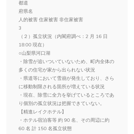
都道
府県名
人的被害 住家被害 非住家被害
3
（２）孤立状況（内閣府調べ：2 月 16 日
18:00 現在）
○山梨県河口湖
・除雪が追いついていないため、町内全体の
多くの住宅が家から出られない状況
・県道等において雪崩が発生しており、さら
に移動制限される箇所が増えている状況
・現在、除雪に全力を挙げているところであ
り個別の孤立状況は把握できていない。
【精進レイクホテル】
・ホテル宿泊客等 約 90 名、その周辺に約
60 名 計 150 名孤立状態