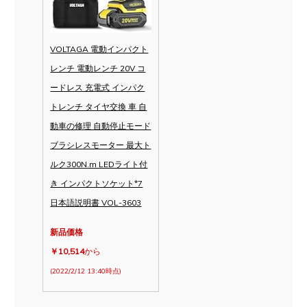
VOLTAGA 電動インパクト
レンチ 電動レンチ 20V コ
ードレス 充電式 インパク
トレンチ タイヤ交換 車 自
動車の修理 自動停止モード
ブラシレスモーター 最大ト
ルク300N.m LEDライト付
き インパクトソケット*7
日本語説明書 VOL-3603
新品価格
￥10,514
から
(2022/2/12 13:40時点)