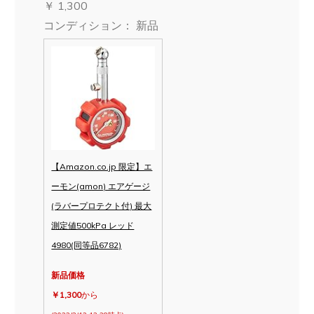
￥ 1,300
コンディション： 新品
【Amazon.co.jp 限定】エ
ーモン(amon) エアゲージ
(ラバープロテクト付) 最大
測定値500kPa レッド
4980(同等品6782)
新品価格
￥1,300
から