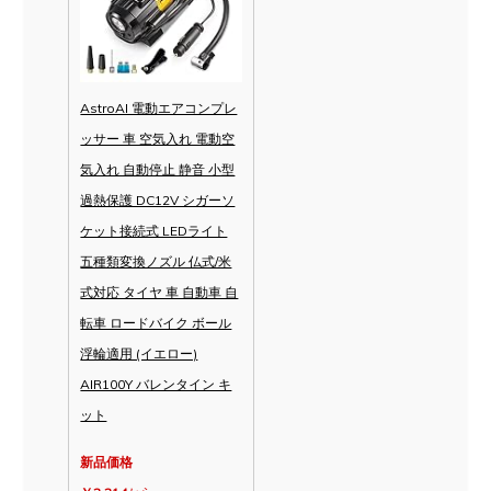
AstroAI 電動エアコンプレ
ッサー 車 空気入れ 電動空
気入れ 自動停止 静音 小型
過熱保護 DC12V シガーソ
ケット接続式 LEDライト
五種類変換ノズル 仏式/米
式対応 タイヤ 車 自動車 自
転車 ロードバイク ボール
浮輪適用 (イエロー)
AIR100Y バレンタイン キ
ット
新品価格