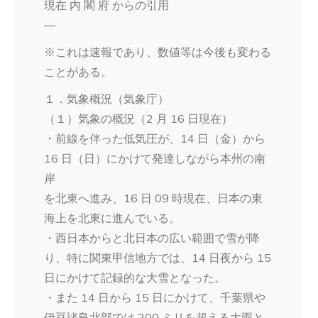
現在 内 閣 府 からの引用
—
※これは速報であり、数値等は今後も変わる
ことがある。
１．気象概況（気象庁）
（１）気象の概況（2 月 16 日現在）
・前線を伴った低気圧が、14 日（金）から
16 日（日）にかけて発達しながら本州の南
岸
を北東へ進み、16 日 09 時現在、日本の東
海上を北東に進んでいる。
・西日本からと北日本の広い範囲で雪が降
り、特に関東甲信地方では、14 日夜から 15
日にかけて記録的な大雪となった。
・また 14 日から 15 日にかけて、千葉県や
伊豆諸島北部では 200 ミリを超える大雨と