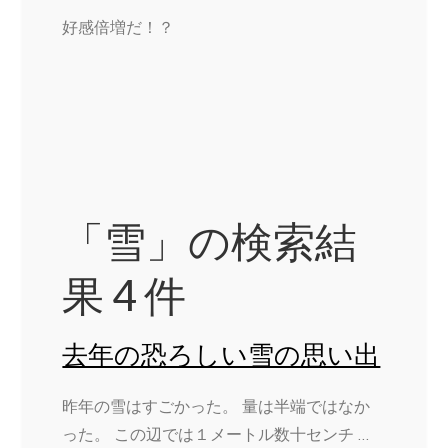
好感倍増だ！？
「雪」の検索結
果 4 件
去年の恐ろしい雪の思い出
昨年の雪はすごかった。 量は半端ではなか
った。 この辺では１メートル数十センチ …