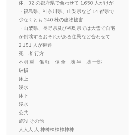
体。32 の都府県で合わせて 1,650 人がけが
・福島県、神奈川県、山梨県など 14 都県で
少なくとも 340 棟の建物被害
・山梨県、長野県及び福島県では大雪で自宅
が倒壊するおそれがある住民など合わせて
2,151 人が避難
死 者 行方
不明 重 傷 軽 傷 全 壊 半 壊 一部
破損
床上
浸水
床下
浸水
公共
施設 その他
人人人 人 棟棟棟棟棟棟棟