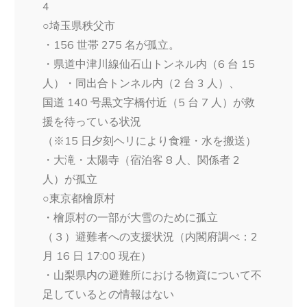
4
○埼玉県秩父市
・156 世帯 275 名が孤立。
・県道中津川線仙石山トンネル内（6 台 15
人）・同出合トンネル内（2 台 3 人）、
国道 140 号黒文字橋付近（5 台 7 人）が救
援を待っている状況
（※15 日夕刻ヘリにより食糧・水を搬送）
・大滝・太陽寺（宿泊客 8 人、関係者 2
人）が孤立
○東京都檜原村
・檜原村の一部が大雪のために孤立
（３）避難者への支援状況（内閣府調べ：2
月 16 日 17:00 現在）
・山梨県内の避難所における物資について不
足しているとの情報はない