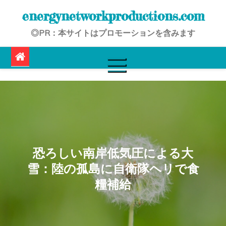
Skip
energynetworkproductions.com
to
◎PR：本サイトはプロモーションを含みます
content
恐ろしい南岸低気圧による大
雪：陸の孤島に自衛隊ヘリで食
糧補給