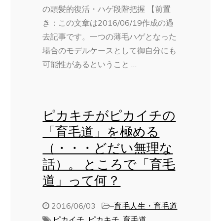
の頭髪的復活・ハゲ段階把握 【前置
き：この文章は2016/06/19作成の過
去記事です。一つの薄毛ハゲとなった
場合のモデルケースとして御自分にも
可能性があるということ …
ピカキチがピカイチの
「育毛道」を極める
（・・・どだい無理な
話）。 ところで「育毛
道」って何？
2016/06/03
–
育毛人生・育毛道
ピカイチ
,
ピカキチ
,
育毛道