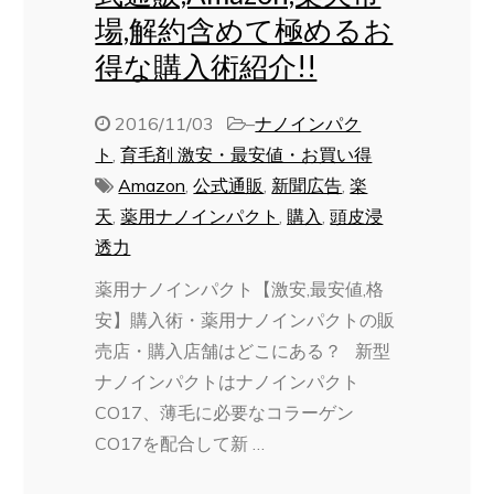
場,解約含めて極めるお
得な購入術紹介!!
2016/11/03
–
ナノインパク
ト
,
育毛剤 激安・最安値・お買い得
Amazon
,
公式通販
,
新聞広告
,
楽
天
,
薬用ナノインパクト
,
購入
,
頭皮浸
透力
薬用ナノインパクト【激安,最安値,格
安】購入術・薬用ナノインパクトの販
売店・購入店舗はどこにある？ 新型
ナノインパクトはナノインパクト
CO17、薄毛に必要なコラーゲン
CO17を配合して新 …