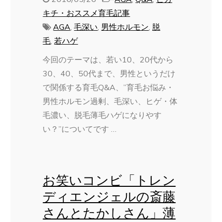
キチ・おススメ育毛記事
AGA
,
毛深い
,
男性ホルモン
,
脱
毛
,
若ハゲ
今回のテーマは、若い10、20代から
30、40、50代まで、男性というだけ
で関係する育毛Q&A、”育毛お悩み・
男性ホルモン過剰、毛深い、ヒゲ・体
毛濃い、脱毛薄毛ハゲになりやす
い？”についてです …
お笑いコンビ「トレン
ディエンジェルの斎藤
さんとたかしさん」薄