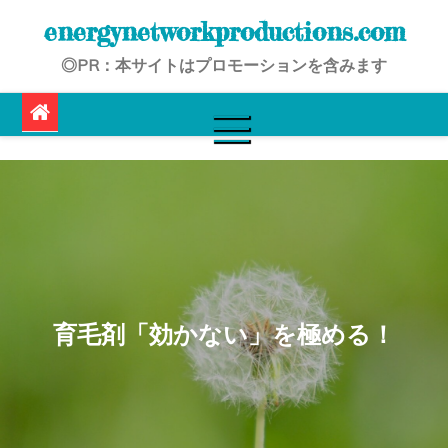
Skip
energynetworkproductions.com
to
◎PR：本サイトはプロモーションを含みます
content
育毛剤「効かない」を極める！