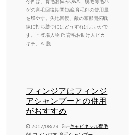
今回は、育毛お悩みQ&A、脱毛薄毛ハ
ゲの育毛回復期間短縮:育毛剤の使用量
を増やす。失地回復、敵の頭部開拓戦
線に打ち勝つにはどうすればよいかで
す。＊登場人物 P: 育毛お助け人ピカ
キチ、A: 脱 …
フィンジアはフィンジ
アシャンプーとの併用
がおすすめ
2017/08/23
–
キャピキシル育毛
剤
,
フィンジア
,
育毛シャンプー