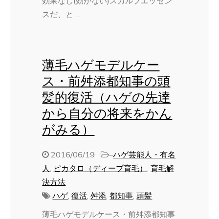
効果なし(効かない)スカルプエッセン
スだ、と …
薄毛ハゲモデルケー
ス・前舛添都知事の頭
髪的復活（ハゲの先達
から自分の将来をかん
がみる）
2016/06/19
–
ハゲ芸能人・有名
人
,
ピカタロ（ディープ育毛）
,
育毛解
決方法
ハゲ
,
復活
,
舛添
,
都知事
,
頭髪
薄毛ハゲモデルケース・前舛添都知事