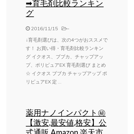
➡育毛剤比較ランキン
グ
2016/11/15
–
↓育毛剤選びは、次の4つがおススメで
す！ お買い得・育毛剤比較ランキン
グ イクオス、ブブカ、チャップアッ
プ、ポリピュアEX 育毛剤選び まとめ
☆ イクオス ブブカ チャップアップ ポ
リピュアEX 定 …
薬用ナノインパクト㊙
【激安,最安値,格安】公
式通販,Amazon,楽天市