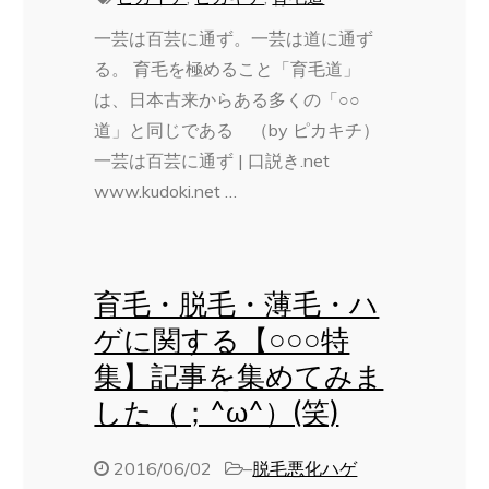
一芸は百芸に通ず。一芸は道に通ず
る。 育毛を極めること「育毛道」
は、日本古来からある多くの「○○
道」と同じである （by ピカキチ）
一芸は百芸に通ず | 口説き.net
www.kudoki.net …
育毛・脱毛・薄毛・ハ
ゲに関する【○○○特
集】記事を集めてみま
した（；^ω^）(笑)
2016/06/02
–
脱毛悪化ハゲ