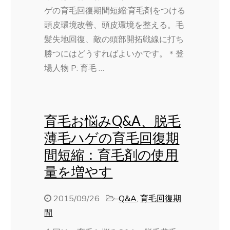
ゲの育毛回復期間短縮:育毛剤をつける
頭皮環境改善、頭皮環境を整える。毛
髪失地回復、敵の頭部開拓戦線に打ち
勝つにはどうすればよいかです。＊登
場人物 P: 育毛 …
育毛お悩みQ&A、脱毛
薄毛ハゲの育毛回復期
間短縮：育毛剤の使用
量を増やす
2015/09/26
–
Q&A
,
育毛回復期
間