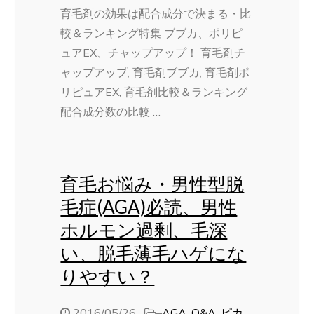
育毛剤の効果は配合成分で決まる・比
較＆ランキング特集 ブブカ、ポリピ
ュアEX、チャップアップ！ 育毛剤チ
ャップアップ, 育毛剤ブブカ, 育毛剤ポ
リピュアEX, 育毛剤比較＆ランキング
配合成分数の比較 …
育毛お悩み・男性型脱
毛症(AGA)必読、男性
ホルモン過剰、毛深
い、脱毛薄毛ハゲにな
りやすい？
2016/05/26
–
AGA
,
Q&A
,
ピカ