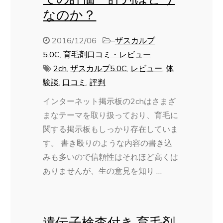
なのか？
2016/12/06
–
ザスカルプ
5.0C
,
育毛剤口コミ・レビュー
2ch
,
ザスカルプ5.0C
,
レビュー
,
体
験談
,
口コミ
,
評判
インターネット掲示板の2chはさまざ
まなテーマを取り扱っており、育毛に
関する掲示板もしっかり存在していま
す。 書き殴りのような内容の書き込
みも多いので信頼性はそれほど高くは
ありませんが、生の意見を知り …
遺伝子検査付き 育毛剤