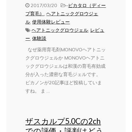
2017/03/20
–
ピカタロ（ディー
プ育毛）
,
ヘアトニックグロウジェ
ル
,
使用体験レビュー
ヘアトニックグロウジェル
,
レビュ
ー
,
体験談
なぜ薬用育毛剤MONOVOヘアトニッ
クグロウジェルか MONOVOヘアトニ
ックグロウジェルは和漢の育毛有効成
分が入った濃密な育毛ジェルです。
ピカノンが20記事ほど投稿していま
すね。 ま …
ザスカルプ5.0Cの2ch
での評価・評判はどう