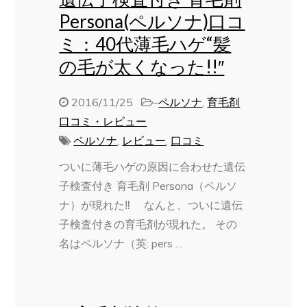
Persona(ペルソナ)口コ
ミ：40代薄毛ハゲ“髪
の毛が太くなった!!″
2016/11/25
–
ペルソナ
,
育毛剤
口コミ・レビュー
ペルソナ
,
レビュー
,
口コミ
ついに薄毛ハゲの原因に合わせた遺伝
子検査付き 育毛剤 Persona（ペルソ
ナ）が現れた‼ なんと、ついに遺伝
子検査付きの育毛剤が現れた。 その
名はペルソナ（英: pers …