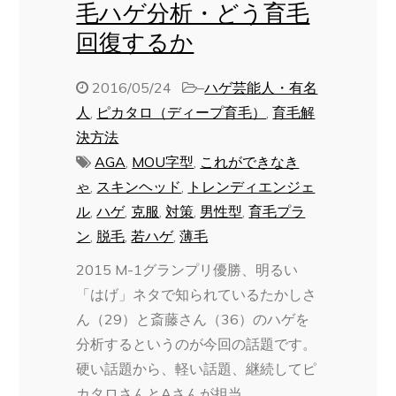
毛ハゲ分析・どう育毛
回復するか
2016/05/24
–
ハゲ芸能人・有名
人
,
ピカタロ（ディープ育毛）
,
育毛解
決方法
AGA
,
MOU字型
,
これができなき
ゃ
,
スキンヘッド
,
トレンディエンジェ
ル
,
ハゲ
,
克服
,
対策
,
男性型
,
育毛プラ
ン
,
脱毛
,
若ハゲ
,
薄毛
2015 M-1グランプリ優勝、明るい
「はげ」ネタで知られているたかしさ
ん（29）と斎藤さん（36）のハゲを
分析するというのが今回の話題です。
硬い話題から、軽い話題、継続してピ
カタロさんとAさんが担当 …