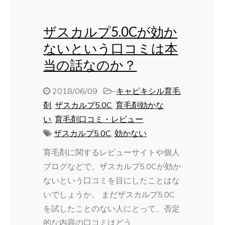
ザスカルプ5.0Cが効か
ないという口コミは本
当の話なのか？
2018/06/09
–
キャピキシル育毛
剤
,
ザスカルプ5.0C
,
育毛剤効かな
い
,
育毛剤口コミ・レビュー
ザスカルプ5.0C
,
効かない
育毛剤に関するレビューサイトや個人
ブログなどで、ザスカルプ5.0Cが効か
ないという口コミを目にしたことはな
いでしょうか。 まだザスカルプ5.0C
を試したことのない人にとって、否定
的な内容の口コミはどう …