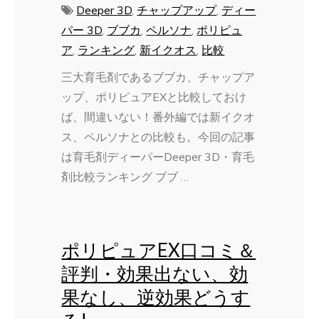
Deeper 3D
,
チャップアップ
,
ディー
パー 3D
,
ブブカ
,
ペルソナ
,
ポリピュ
ア
,
ランキング
,
新イクオス
,
比較
三大育毛剤であるブブカ、チャップア
ップ、ポリピュアEXと比較しておけ
ば、間違いない！番外編では新イクオ
ス、ペルソナとの比較も。今回の記事
は育毛剤ディーパーDeeper 3D・育毛
剤比較ランキング ブブ …
ポリピュアEX口コミ＆
評判・効果出ない、効
果なし、逆効果どうす