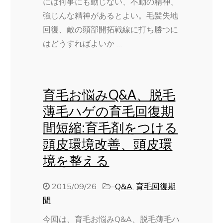
には何事にも動じない、不動の精神、
強じんな精神があるとよい。毛髪失地
回復、敵の頭部開拓戦線に打ち勝つに
はどうすればよいか …
育毛お悩みQ&A、脱毛
薄毛ハゲの育毛回復期
間短縮:育毛剤をつける
頭皮環境改善、頭皮環
境を整える
2015/09/26
–
Q&A
,
育毛回復期
間
今回は、育毛お悩みQ&A、脱毛薄毛ハ