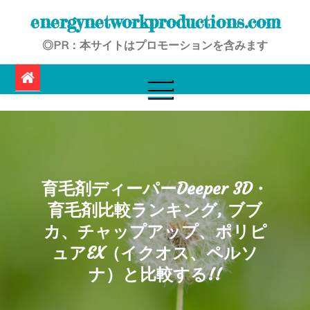
Skip
energynetworkproductions.com
to
◎PR：本サイトはプロモーションを含みます
content
育毛剤ディーパーDeeper 3D・
育毛剤比較ランキング, ブブ
カ、チャップアップ、ポリピ
ュアEX（イクオス、ペルソ
ナ）と比較する!!