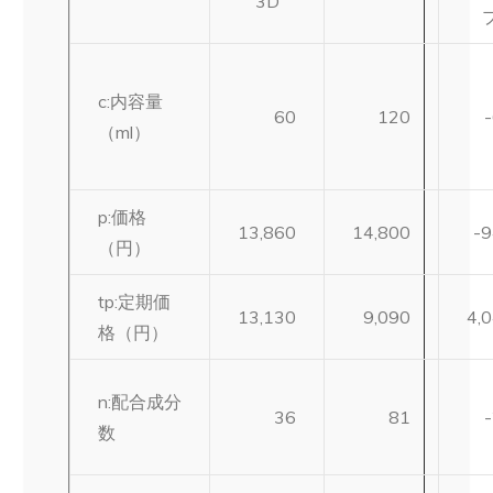
3D
c:内容量
60
120
（ml）
p:価格
13,860
14,800
-
（円）
tp:定期価
13,130
9,090
4,
格（円）
n:配合成分
36
81
数