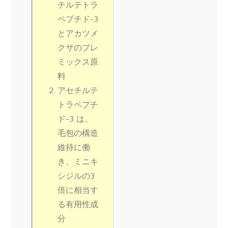
チルテトラ
ペプチド-3
とアカツメ
クサのプレ
ミックス原
料
アセチルテ
トラペプチ
ド-3 は、
毛包の構造
維持に働
き、ミニキ
シジルの3
倍に相当す
る有用性成
分