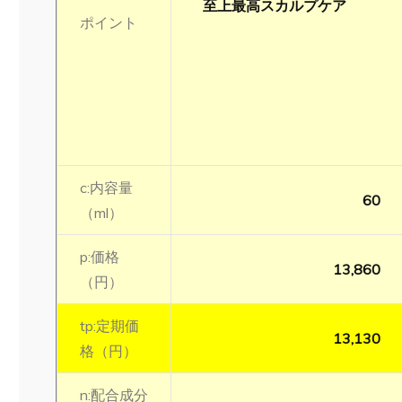
至上最高スカルプケア
ポイント
c:内容量
60
（ml）
p:価格
13,860
（円）
tp:定期価
13,130
格（円）
n:配合成分