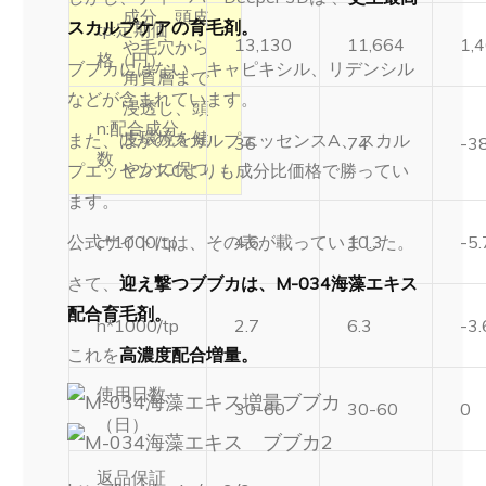
成分。頭皮
スカルプケアの育毛剤。
tp:定期価
13,130
11,664
1,
や毛穴から
格（円）
ブブカにはない、キャピキシル、リデンシル
角質層まで
などが含まれています。
浸透し、頭
n:配合成分
皮環境を健
また、ほかのスカルプエッセンスA、スカル
36
74
-3
数
やかに保つ
プエッセンスCよりも成分比価格で勝ってい
ます。
公式サイトには、その表が載っていました。
c*1000/tp
4.6
10.3
-5.
さて、
迎え撃つブブカは、M-034海藻エキス
配合育毛剤。
n*1000/tp
2.7
6.3
-3.
これを
高濃度配合増量。
使用日数
30-60
30-60
0
（日）
返品保証