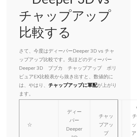
チャップアップ
比較する
さて、今度はディーパーDeeper 3D vs チャ
ップアップ比較です。先ほどのディーパー
Deeper 3D ブブカ チャップアップ ポリ
ピュアEX比較表から抜き出すと、数値的に
は、やはり、
チャップアップに軍配
が上がり
ます。
v
ディー
チャッ
チ
パー
☆
プアッ
ッ
Deeper
プ
ア