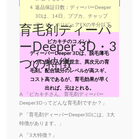
返品保証日数：ディーパーDeeper
3Dは、14日、ブブカ、チャップ
アップ、ポリピュアEXの半分以下
育毛剤ディーパ
ピカキチのコメント
ーDeeper 3D・3
ディーパーDeeper 3Dは、脱毛薄毛
つの特徴
ハゲに悩む人の救世主、異次元の育
毛剤。配合成分のレベルが高スギ、
コスト高であるが、育毛効果が早く
出れば、元はとれる。
A 「ピカキチさん、育毛剤ディーパー
Deeper3Dってどんな育毛剤ですか？」
P 「育毛剤ディーパーDeeper3Dには、3大
特徴があります。」
A 「3大特徴？」