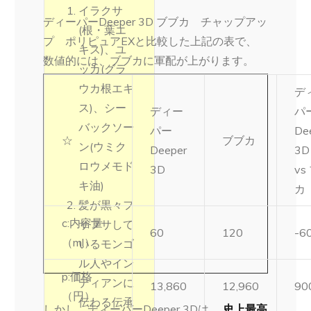
イラクサ
ディーパーDeeper 3D ブブカ チャップアッ
(根・葉エ
プ ポリピュアEXと比較した上記の表で、
キス)、ユ
数値的には、ブブカに軍配が上がります。
ッカ(グラ
ウカ根エキ
デ
ス)、シー
ディー
パ
バックソー
パー
De
☆
ブブカ
ン(ウミク
Deeper
3
ロウメモド
3D
vs
キ油)
カ
髪が黒々フ
c:内容量
サフサして
60
120
-6
（ml）
いるモンゴ
ル人やイン
p:価格
ディアンに
13,860
12,960
90
（円）
伝わる伝承
しかし、ディーパーDeeper 3Dは 、
史上最高