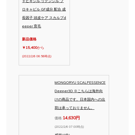
ャピキシル リデンシル プ
ロキャピル GF成分 配合 成
長因子 頭皮ケア スカルプd
eeper 育毛
新品価格
￥15,400
から
(2022/2/6 06:56時点)
MONGORYU SCALPESSENCE
Deeper3D ※こちらは海外向
けの商品です。日本国内への出
荷は承っておりません。
14,630円
価格:
(2022/2/6 07:00時点)