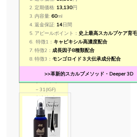
定期価格:
13,130
円
成長因子8種類
内容量:
60
ml
プラセンタ
返金保証:
14
日間
エキス
アピールポイント：
史上最高スカルプケア育
ヒトオリゴ
特徴1：
キャピキシル高濃度配合
ペプチド-
特徴2：
成長因子8種類配合
５
特徴3：
モンゴロイド３大伝承成分配合
合成遺伝子
組換ヒトポ
>>革新的スカルプメソッド・Deeper 3D
リペプチド
－31(IGF)
水溶性プロ
テオグリカ
ン
オクタペプ
チド-2 (プ