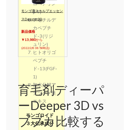
ロヘアリン
モンゴ流スカルプエッセン
β４)
スDeeper3D
アセチルデ
カペプチ
新品価格
ド-3(リジ
￥13,980
から
ュリン)
(2022/2/6 06:58時点)
ヒトオリゴ
ペプチ
ド-13(FGF-
1)
加水分解ア
育毛剤ディーパ
ナツバメ巣
ーDeeper 3D vs
エキス
モンゴロイド
ブブカ比較する
３大伝承成分