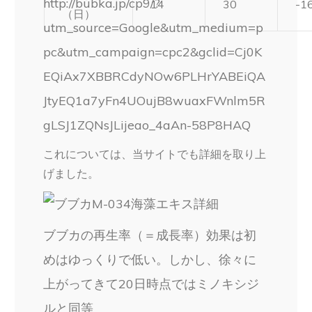
http://bubka.jp/cp9/?
14
30
-1
（日）
utm_source=Google&utm_medium=p
pc&utm_campaign=cpc2&gclid=Cj0K
EQiAx7XBBRCdyNOw6PLHrYABEiQA
JtyEQ1a7yFn4UOujB8wuaxFWnlm5R
gLSJ1ZQNsJLijeao_4aAn-58P8HAQ
これについては、当サイトでも詳細を取り上
げました。
ブブカの再生率（＝成長率）効果は初
めはゆっくりで低い。しかし、徐々に
上がってきて20日時点ではミノキシジ
ルと同等