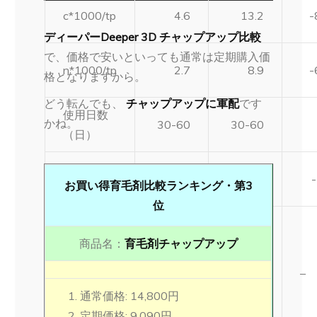
c*1000/tp
4.6
13.2
-
ディーパーDeeper 3D チャップアップ比較
で、価格で安いといっても通常は定期購入価
n*1000/tp
2.7
8.9
-
格となりますから。
どう転んでも、
チャップアップに軍配
です
使用日数
かね。
30-60
30-60
（日）
返品保証
永久保
14
お買い得育毛剤比較ランキング・第3
（日）
証
位
男性型
脱毛薄
商品名：
育毛剤チャップアップ
脱毛症
ピカキチ
毛ハゲ
(AGA)
のコメン
の救世
–
他オー
ト
主、異
通常価格: 14,800円
ルマイ
次元
定期価格: 9,090円