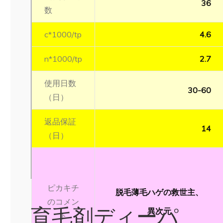
36
数
c*1000/tp
4.6
n*1000/tp
2.7
使用日数
30-60
（日）
返品保証
14
（日）
ピカキチ
脱毛薄毛ハゲの救世主、
のコメン
育毛剤ディーパ
異次元
ト