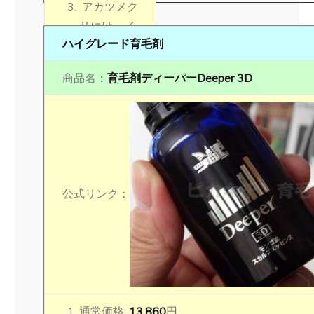
アカツメク
サには、イ
ハイグレード育毛剤
ソフラボン
類が豊富
商品名：
育毛剤ディーパーDeeper 3D
で、ビオカ
ニンAと呼
ばれる イソ
フラボンの
一種には、
男性型脱毛
公式リンク：
症の原因で
ある5αリダ
クターゼを
強力に阻害
する効果を
持つ
通常価格:
13,860
円