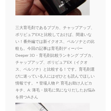
三大育毛剤であるブブカ、チャップアップ、
ポリピュアEXと比較しておけば、間違いな
い！番外編では新イクオス、ペルソナとの比
較も。今回の記事は育毛剤ディーパー
Deeper 3D・育毛剤比較ランキング ブブカ、
チャップアップ、ポリピュアEX（イクオ
ス、ペルソナ）と比較する！です。育毛剤選
びに迷っている人にはぜひとも読んでほしい
情報です。＊登場人物 P: 育毛お助け人ピカ
キチ、A: 薄毛・脱毛に気になりだしたお悩み
を持つAさん