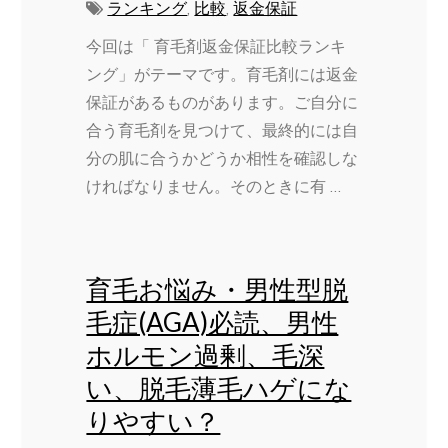
ランキング
,
比較
,
返金保証
今回は「 育毛剤返金保証比較ランキ
ング」がテーマです。育毛剤には返金
保証があるものがあります。ご自分に
合う育毛剤を見つけて、最終的には自
分の肌に合うかどうか相性を確認しな
ければなりません。そのときに有 …
育毛お悩み・男性型脱
毛症(AGA)必読、男性
ホルモン過剰、毛深
い、脱毛薄毛ハゲにな
りやすい？