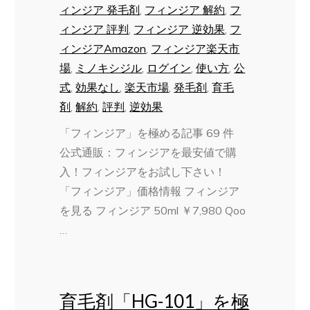
ィンジア 発毛剤
,
フィンジア 解約
,
フ
ィンジア 評判
,
フィンジア 逆効果
,
フ
ィンジアAmazon
,
フィンジア楽天市
場
,
ミノキシジル
,
ログイン
,
使い方
,
公
式
,
効果なし
,
楽天市場
,
発毛剤
,
育毛
剤
,
解約
,
評判
,
逆効果
「フィンジア」を極める記事 69 件
公式通販：フィンジアを最安値で購
入！フィンジアをお試し下さい！
「フィンジア」価格情報 フィンジア
を見る フィンジア 50ml ￥7,980 Qoo
…
育毛剤「HG-101」を極