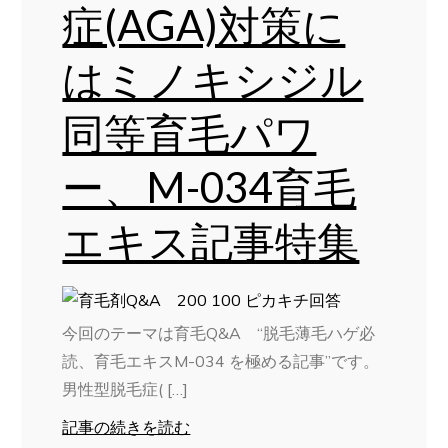
症(AGA)対策に
はミノキシジル
同等育毛パワ
ー、M-034育毛
エキス記事特集
今回のテーマは育毛Q&A “脱毛薄毛ハゲ必
読、育毛エキスM-034 を極める記事”です。
男性型脱毛症( […]
記事の続きを読む