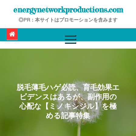
Skip
energynetworkproductions.com
to
◎PR：本サイトはプロモーションを含みます
content
脱毛薄毛ハゲ必読、育毛効果エ
ビデンスはあるが、副作用の
心配な【ミノキシジル】を極
める記事特集