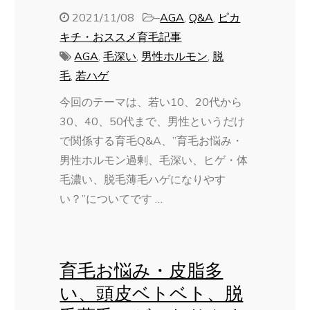
2021/11/08
–
AGA
,
Q&A
,
ピカ
キチ・おススメ育毛記事
AGA
,
毛深い
,
男性ホルモン
,
脱
毛
,
若ハゲ
今回のテーマは、若い10、20代から
30、40、50代まで、男性というだけ
で関係する育毛Q&A、”育毛お悩み・
男性ホルモン過剰、毛深い、ヒゲ・体
毛濃い、脱毛薄毛ハゲになりやす
い？”についてです …
育毛お悩み・皮脂多
い、頭皮ベトベト、脱