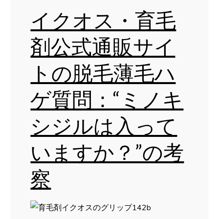
イクオス・育毛
剤公式通販サイ
トの脱毛薄毛ハ
ゲ質問：“ミノキ
シジルは入って
いますか？”の考
察