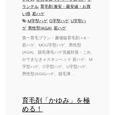
ランテル
,
育毛剤 激安・最安値・お買
い得
,
若ハゲ
M字型ハゲ
,
O字型ハゲ
,
U字型ハ
ゲ
,
男性型(AGA)
,
若ハゲ
第一育毛プラン・廉価版育毛剤＋α・
若ハゲ、MOU字型ハゲ、男性型
(AGA)、脱毛薄毛ハゲ克服対策・これ
ができなきゃスキンヘッド 若ハゲ、M
字型ハゲ、O字型ハゲ、U字型ハゲ、
男性型(AGA)ハゲ、脱毛薄 …
育毛剤「かゆみ」を極
める！