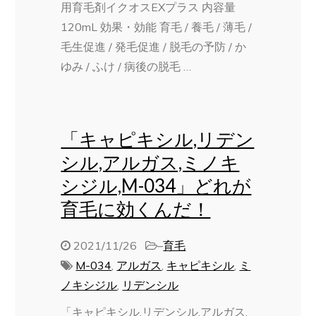
用育毛剤イクオスEXプラス 内容量
120mL 効果・効能 育毛 / 養毛 / 薄毛 /
毛生促進 / 発毛促進 / 脱毛の予防 / か
ゆみ / ふけ / 病後の脱毛 …
「キャピキシル,リデン
シル,アルガス,ミノキ
シジル,M-034」どれが
育毛に効くんだ！
2021/11/26
–
育毛
M-034
,
アルガス
,
キャピキシル
,
ミ
ノキシジル
,
リデンシル
「キャピキシル,リデンシル,アルガス,