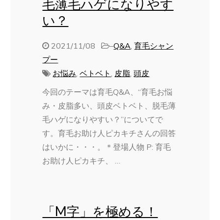
毛薄毛ハゲになりやす
い？
2021/11/08
–
Q&A
,
育毛シャン
プー
お悩み
,
ベトベト
,
皮脂
,
頭皮
今回のテーマは育毛Q&A、“育毛お悩
み・皮脂多い、頭皮ベトベト、脱毛薄
毛ハゲになりやすい？”についてで
す。育毛お助け人ピカキチさんの回答
はいかに・・・。＊登場人物 P: 育毛
お助け人ピカキチ、 …
「M字」を極める！