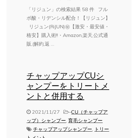
「リジュン」の検索結果 58 件 フル
ボ酸・リデンシル配合！【リジュン】
リジュン(RiJUN)㊙【激安・最安値・
格安】購入術!!・Amazon,楽天,公式通
販,(解約,返 …
チャップアップCUシ
ャンプーをトリートメ
ントと併用する
2021/11/27
–
CU（チャップア
ップ）シャンプー
,
育毛シャンプー
チャップアップシャンプー
,
トリー
トメント