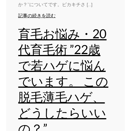
か？”についてです。ピカキチさ […]
記事の続きを読む
育毛お悩み・20
代育毛術 ”22歳
で若ハゲに悩ん
でいます。 この
脱毛薄毛ハゲ、
どうしたらいい
の？”