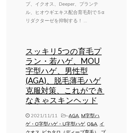
プ、イクオス、Deeper、プランテ
ル、ヒオウギエキス配合育毛剤で５α
リダクターゼを抑制する！ …
スッキリ5つの育毛プ
ラン・若ハゲ、MOU
字型ハゲ、男性型
(AGA)、脱毛薄毛ハゲ
克服対策、これができ
なきゃスキンヘッド
2021/11/11
–
AGA
,
M字型ハ
ゲ・O字型ハゲ・U字型ハゲ
,
Q&A
,
イ
クオス
,
ピカタロ（ディープ育毛）
,
プ