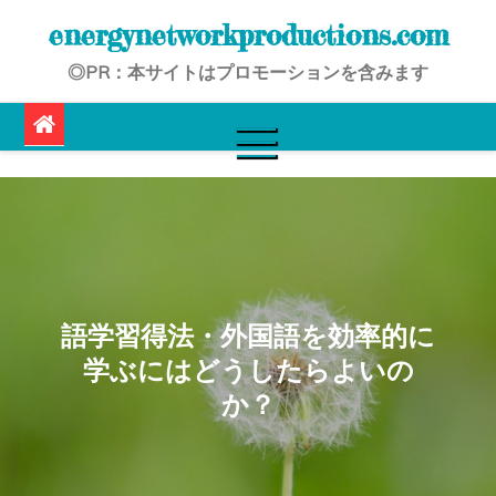
Skip
energynetworkproductions.com
to
◎PR：本サイトはプロモーションを含みます
content
語学習得法・外国語を効率的に
学ぶにはどうしたらよいの
か？