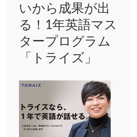
いから成果が出
る！1年英語マス
タープログラム
「トライズ」