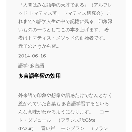
『人間はみな語学の天才である』（アルフレ
ッド トマティス著、 トマティス研究会） こ
れまでの語学人生の中で記憶に残る、印象深
いものの一つとしてこの本を上げます。 著
者はトマティス・メソッドの創始者です。
赤子のときから習…
2014-06-16
語学･多言語
多言語学習の効用
外来語で印象や想像や語感だけでなんとなく
惹かれていた言葉も 多言語学習するといろ
んな意味がわかるようになります。 コー
ト・ダジュール （フランス語:Côte
d’Azur） 青い岸 モンブラン （フラン