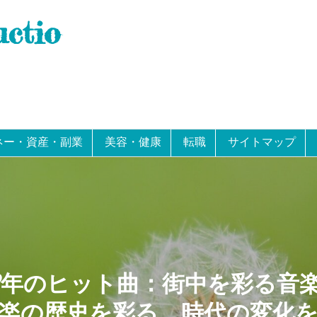
uctio
ネー・資産・副業
美容・健康
転職
サイトマップ
23年のヒット曲：街中を彩る音
楽の歴史を彩る、時代の変化