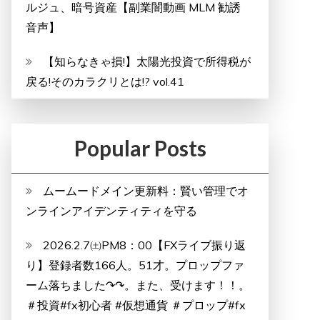
ルジュ、暗号資産【副業闇動画 MLM 勧誘
音声】
【知らなきゃ損!】太陽光投資で所得税が
戻る!そのカラクリとは!? vol.41
Popular Posts
ムームードメイン更新料：賢い管理でオ
ンラインアイデンティティを守る
2026.2.7㈯PM8：00【FXライブ振り返
り】登録者数166人。51才。プロップファ
ーム落ちました↷↷。また、受けます！！。
＃投資#fx初心者 #仮想通貨 ＃プロップ#fx