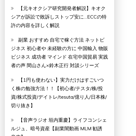
【元キオクシア研究開発者解説】キオク
シアが訴訟で敗訴しストップ安に…ECCの特
許の内容を詳しく解説
副業 おすすめ 自宅で稼ぐ方法 ネットビ
ジネス 初心者や 未経験の方に 中国輸入 物販
ビジネス 成功者 マインド 在宅中国貿易 実践
者の声 間山さん×鈴木正行 対談シリーズ
【1円も使わない】実力だけはすごいつ
く株の勉強方法！！【初心者/テスタ/株/投
資/株式投資/デイトレ/tesuta/億り人/日本株/
切り抜き】
【音声ラジオ 垣内重慶】ライフコンシェ
ルジュ、暗号資産【副業闇動画 MLM 勧誘