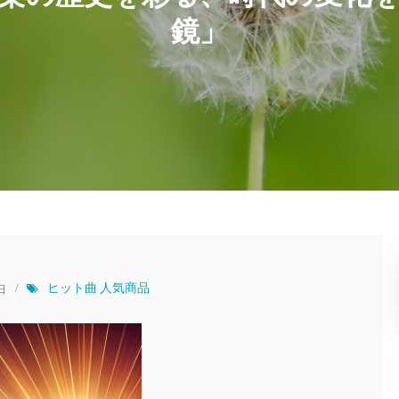
鏡」
ヒット曲
人気商品
日