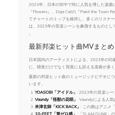
2023年、日本の街中で特に人気を博した楽曲には、Morg
『Flowers』、Doja Catの『Paint th
てチャートのトップを維持し、多くのリスナー
は、2023年の音楽シーンを象徴するものとし
。
最新邦楽ヒット曲MVまとめ
日本国内のアーティストによる、2023年の
に、聴覚だけでなく視覚にも訴える楽曲が多く
最新の邦楽ヒット曲のミュージックビデオにつ
います。
YOASOBI「アイドル」
: 2023年の音楽
Vaundy「怪獣の花唄」
: Vaundyによ
米津玄師「KICK BACK」
: この曲はアニ
10-FEET「第ゼロ感」
: 「SLAM DU