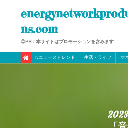
Skip
energynetworkprod
to
content
ns.com
◎PR：本サイトはプロモーションを含みます
TVニューストレンド
生活・ライフ
マ
20
「音