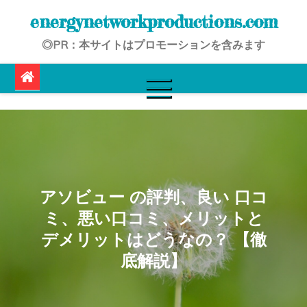
Skip
energynetworkproductions.com
to
◎PR：本サイトはプロモーションを含みます
content
アソビュー の評判、良い 口コ
ミ、悪い口コミ、メリットと
デメリットはどうなの？ 【徹
底解説】