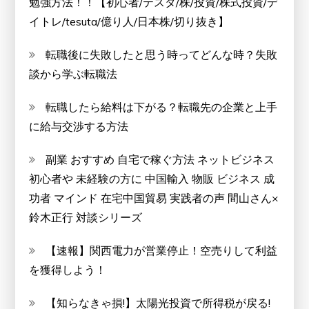
勉強方法！！【初心者/テスタ/株/投資/株式投資/デ
イトレ/tesuta/億り人/日本株/切り抜き】
転職後に失敗したと思う時ってどんな時？失敗
談から学ぶ転職法
転職したら給料は下がる？転職先の企業と上手
に給与交渉する方法
副業 おすすめ 自宅で稼ぐ方法 ネットビジネス
初心者や 未経験の方に 中国輸入 物販 ビジネス 成
功者 マインド 在宅中国貿易 実践者の声 間山さん×
鈴木正行 対談シリーズ
【速報】関西電力が営業停止！空売りして利益
を獲得しよう！
【知らなきゃ損!】太陽光投資で所得税が戻る!