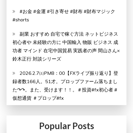
#お金 #金運 #引き寄せ #財布 #財布マジック
#shorts
副業 おすすめ 自宅で稼ぐ方法 ネットビジネス
初心者や 未経験の方に 中国輸入 物販 ビジネス 成
功者 マインド 在宅中国貿易 実践者の声 間山さん×
鈴木正行 対談シリーズ
2026.2.7㈯PM8：00【FXライブ振り返り】登
録者数166人。51才。プロップファーム落ちまし
た↷↷。また、受けます！！。＃投資#fx初心者 #
仮想通貨 ＃プロップ#fx
Popular Posts