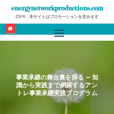
Skip
energynetworkproductions.com
to
◎PR：本サイトはプロモーションを含みます
content
事業承継の舞台裏を探る – 知
識から実践まで網羅するアン
トレ事業承継実践プログラム