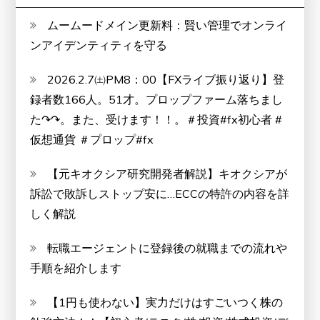
ムームードメイン更新料：賢い管理でオンライ
ンアイデンティティを守る
2026.2.7㈯PM8：00【FXライブ振り返り】登
録者数166人。51才。プロップファーム落ちまし
た↷↷。また、受けます！！。＃投資#fx初心者 #
仮想通貨 ＃プロップ#fx
【元キオクシア研究開発者解説】キオクシアが
訴訟で敗訴しストップ安に…ECCの特許の内容を詳
しく解説
転職エージェントに登録後の就職までの流れや
手順を紹介します
【1円も使わない】実力だけはすごいつく株の