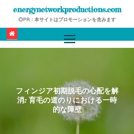
Skip
energynetworkproductions.com
to
◎PR：本サイトはプロモーションを含みます
content
フィンジア初期脱毛の心配を解
消: 育毛の道のりにおける一時
的な障壁