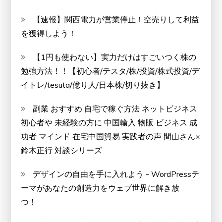
【速報】関西電力が営業停止！空売りして利益
を獲得しよう！
【1円も使わない】実力だけはすごいつく株の
勉強方法！！【初心者/テスタ/株/投資/株式投資/デ
イトレ/tesuta/億り人/日本株/切り抜き】
副業 おすすめ 自宅で稼ぐ方法 ネットビジネス
初心者や 未経験の方に 中国輸入 物販 ビジネス 成
功者 マインド 在宅中国貿易 実践者の声 間山さん×
鈴木正行 対談シリーズ
デザインの自由を手に入れよう - WordPressテ
ーマがあなたの創造力をウェブ世界に解き放
つ！