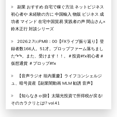
副業 おすすめ 自宅で稼ぐ方法 ネットビジネス
初心者や 未経験の方に 中国輸入 物販 ビジネス 成
功者 マインド 在宅中国貿易 実践者の声 間山さん×
鈴木正行 対談シリーズ
2026.2.7㈯PM8：00【FXライブ振り返り】登
録者数166人。51才。プロップファーム落ちまし
た↷↷。また、受けます！！。＃投資#fx初心者 #
仮想通貨 ＃プロップ#fx
【音声ラジオ 垣内重慶】ライフコンシェルジ
ュ、暗号資産【副業闇動画 MLM 勧誘 音声】
【知らなきゃ損!】太陽光投資で所得税が戻る!
そのカラクリとは!? vol.41