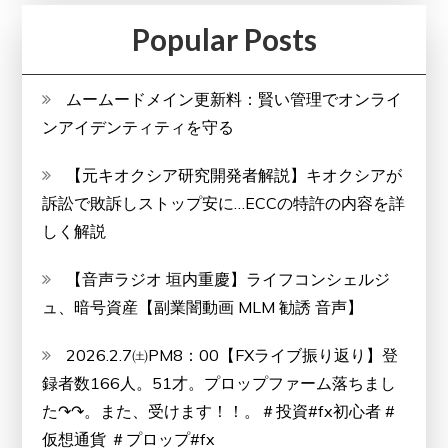
Popular Posts
ムームードメイン更新料：賢い管理でオンライ
ンアイデンティティを守る
【元キオクシア研究開発者解説】キオクシアが
訴訟で敗訴しストップ安に…ECCの特許の内容を詳
しく解説
【音声ラジオ 垣内重慶】ライフコンシェルジ
ュ、暗号資産【副業闇動画 MLM 勧誘 音声】
2026.2.7㈯PM8：00【FXライブ振り返り】登
録者数166人。51才。プロップファーム落ちまし
た↷↷。また、受けます！！。＃投資#fx初心者 #
仮想通貨 ＃プロップ#fx