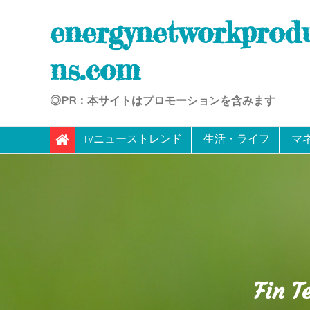
Skip
energynetworkprod
to
content
ns.com
◎PR：本サイトはプロモーションを含みます
TVニューストレンド
生活・ライフ
マ
Fin