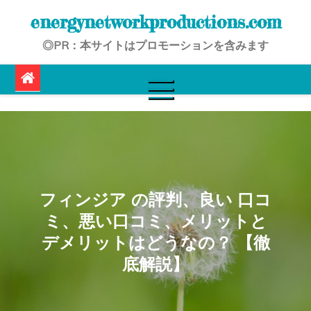
Skip
energynetworkproductions.com
to
◎PR：本サイトはプロモーションを含みます
content
フィンジア の評判、良い 口コ
ミ、悪い口コミ、メリットと
デメリットはどうなの？ 【徹
底解説】