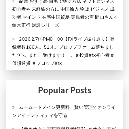
副業 おすすめ 自宅で稼ぐ方法 ネットビジネス
初心者や 未経験の方に 中国輸入 物販 ビジネス 成
功者 マインド 在宅中国貿易 実践者の声 間山さん×
鈴木正行 対談シリーズ
2026.2.7㈯PM8：00【FXライブ振り返り】登
録者数166人。51才。プロップファーム落ちまし
た↷↷。また、受けます！！。＃投資#fx初心者 #
仮想通貨 ＃プロップ#fx
Popular Posts
ムームードメイン更新料：賢い管理でオンライ
ンアイデンティティを守る