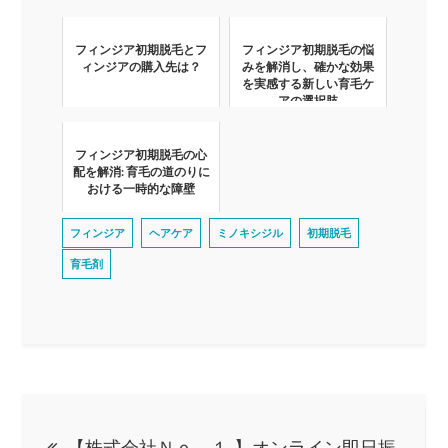
フィンジア初期脱毛とフ
フィンジア初期脱毛の悩
ィンジアの購入先は？
みを解消し、確かな効果
を実感する新しい育毛ケ
アの選択肢
フィンジア初期脱毛の心
配を解消: 育毛の道のりに
おける一時的な障壁
フィンジア
ヘアケア
ミノキシジル
初期脱毛
育毛剤
投
【株式会社Ｎｏ．１ 】オンライン即日振