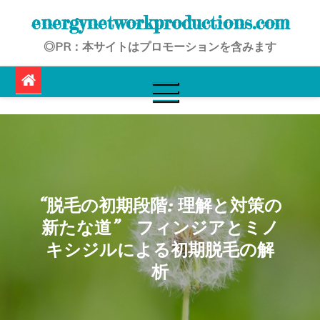
Skip
energynetworkproductions.com
to
◎PR：本サイトはプロモーションを含みます
content
“脱毛の初期段階: 理解と対策の
新たな道” フィンジアとミノ
キシジルによる初期脱毛の解
析