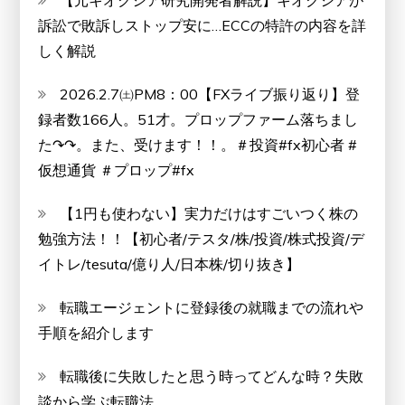
【元キオクシア研究開発者解説】キオクシアが
訴訟で敗訴しストップ安に…ECCの特許の内容を詳
しく解説
2026.2.7㈯PM8：00【FXライブ振り返り】登
録者数166人。51才。プロップファーム落ちまし
た↷↷。また、受けます！！。＃投資#fx初心者 #
仮想通貨 ＃プロップ#fx
【1円も使わない】実力だけはすごいつく株の
勉強方法！！【初心者/テスタ/株/投資/株式投資/デ
イトレ/tesuta/億り人/日本株/切り抜き】
転職エージェントに登録後の就職までの流れや
手順を紹介します
転職後に失敗したと思う時ってどんな時？失敗
談から学ぶ転職法