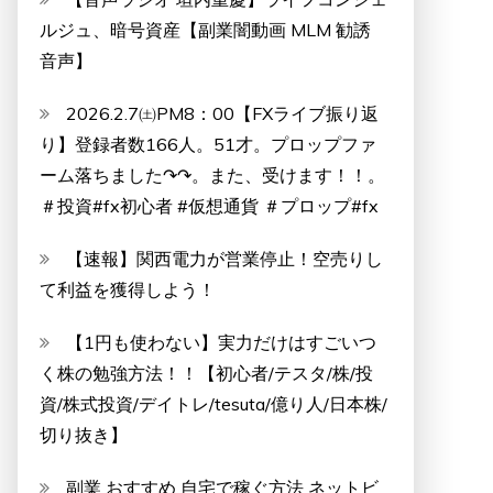
ルジュ、暗号資産【副業闇動画 MLM 勧誘
音声】
2026.2.7㈯PM8：00【FXライブ振り返
り】登録者数166人。51才。プロップファ
ーム落ちました↷↷。また、受けます！！。
＃投資#fx初心者 #仮想通貨 ＃プロップ#fx
【速報】関西電力が営業停止！空売りし
て利益を獲得しよう！
【1円も使わない】実力だけはすごいつ
く株の勉強方法！！【初心者/テスタ/株/投
資/株式投資/デイトレ/tesuta/億り人/日本株/
切り抜き】
副業 おすすめ 自宅で稼ぐ方法 ネットビ