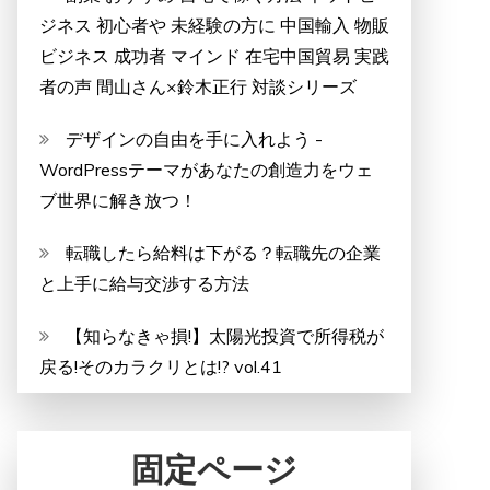
ジネス 初心者や 未経験の方に 中国輸入 物販
ビジネス 成功者 マインド 在宅中国貿易 実践
者の声 間山さん×鈴木正行 対談シリーズ
デザインの自由を手に入れよう -
WordPressテーマがあなたの創造力をウェ
ブ世界に解き放つ！
転職したら給料は下がる？転職先の企業
と上手に給与交渉する方法
【知らなきゃ損!】太陽光投資で所得税が
戻る!そのカラクリとは!? vol.41
固定ページ