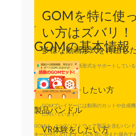
GOMを特に使
*
い方はズバリ！
GOMの基本情報
多様な動画形式を再生し
GOMは多様な動画形式をサポートしてい
とができます。
動画編集をしたい方
GOMプレイヤーには動画のカットや合成
製品バンドル
に向いています。
GOMは、3つのソフトウェア製品を含むバン
VR体験をしたい方
キーが手に入ります。PCを買い替えた場合で