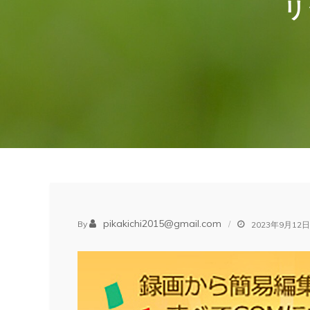
リ
pikakichi2015@gmail.com
By
2023年9月12日