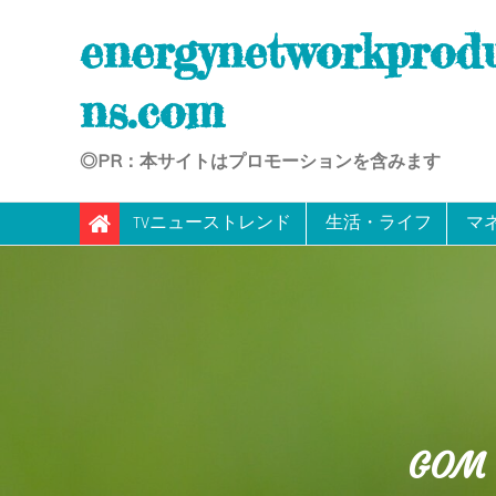
Skip
energynetworkprod
to
content
ns.com
◎PR：本サイトはプロモーションを含みます
TVニューストレンド
生活・ライフ
マ
GO