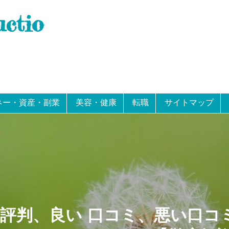
uctio
ネー・資産・副業
美容・健康
転職
サイトマップ
M 評判、良い 口コミ、悪い口コ