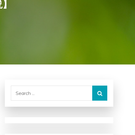
説】
Search
for: