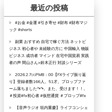
最近の投稿
#お金 #金運 #引き寄せ #財布 #財布マジ
ック #shorts
副業 おすすめ 自宅で稼ぐ方法 ネットビ
ジネス 初心者や 未経験の方に 中国輸入 物販
ビジネス 成功者 マインド 在宅中国貿易 実践
者の声 間山さん×鈴木正行 対談シリーズ
2026.2.7㈯PM8：00【FXライブ振り返
り】登録者数166人。51才。プロップファ
ーム落ちました↷↷。また、受けます！！。
＃投資#fx初心者 #仮想通貨 ＃プロップ#fx
【音声ラジオ 垣内重慶】ライフコンシェ