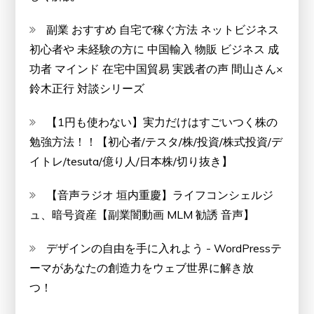
副業 おすすめ 自宅で稼ぐ方法 ネットビジネス
初心者や 未経験の方に 中国輸入 物販 ビジネス 成
功者 マインド 在宅中国貿易 実践者の声 間山さん×
鈴木正行 対談シリーズ
【1円も使わない】実力だけはすごいつく株の
勉強方法！！【初心者/テスタ/株/投資/株式投資/デ
イトレ/tesuta/億り人/日本株/切り抜き】
【音声ラジオ 垣内重慶】ライフコンシェルジ
ュ、暗号資産【副業闇動画 MLM 勧誘 音声】
デザインの自由を手に入れよう - WordPressテ
ーマがあなたの創造力をウェブ世界に解き放
つ！