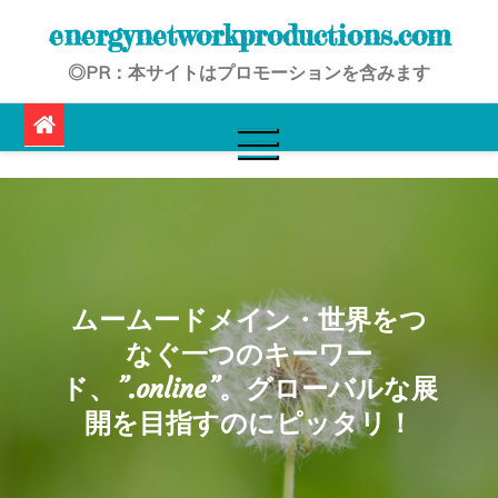
Skip
energynetworkproductions.com
to
◎PR：本サイトはプロモーションを含みます
content
ムームードメイン・世界をつ
なぐ一つのキーワー
ド、”.online”。グローバルな展
開を目指すのにピッタリ！