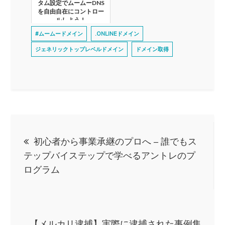
タム設定でムームーDNS
を自由自在にコントロー
ルしよう！
#ムームードメイン
.ONLINEドメイン
ジェネリックトップレベルドメイン
ドメイン取得
投
初心者から事業承継のプロへ – 誰でもス
稿
テップバイステップで学べるアントレのプ
ログラム
ナ
ビ
【メルカリ逮捕】実際に逮捕された事例集