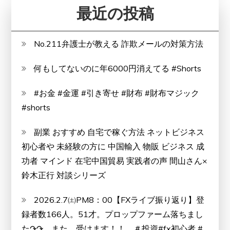
最近の投稿
No.211弁護士が教える 詐欺メールの対策方法
何もしてないのに年6000円消えてる #Shorts
#お金 #金運 #引き寄せ #財布 #財布マジック
#shorts
副業 おすすめ 自宅で稼ぐ方法 ネットビジネス
初心者や 未経験の方に 中国輸入 物販 ビジネス 成
功者 マインド 在宅中国貿易 実践者の声 間山さん×
鈴木正行 対談シリーズ
2026.2.7㈯PM8：00【FXライブ振り返り】登
録者数166人。51才。プロップファーム落ちまし
た↷↷。また、受けます！！。＃投資#fx初心者 #