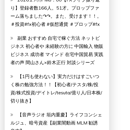
り】登録者数166人。51才。プロップファ
ーム落ちました↷↷。また、受けます！！。
＃投資#fx初心者 #仮想通貨 ＃プロップ#fx
副業 おすすめ 自宅で稼ぐ方法 ネットビ
ジネス 初心者や 未経験の方に 中国輸入 物販
ビジネス 成功者 マインド 在宅中国貿易 実践
者の声 間山さん×鈴木正行 対談シリーズ
【1円も使わない】実力だけはすごいつ
く株の勉強方法！！【初心者/テスタ/株/投
資/株式投資/デイトレ/tesuta/億り人/日本株/
切り抜き】
【音声ラジオ 垣内重慶】ライフコンシェ
ルジュ、暗号資産【副業闇動画 MLM 勧誘