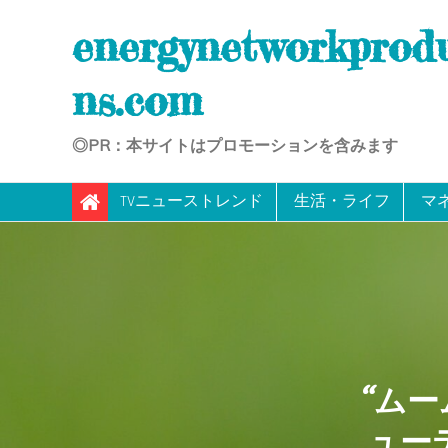
Skip
energynetworkprod
to
content
ns.com
◎PR：本サイトはプロモーションを含みます
TVニューストレンド
生活・ライフ
マ
“ムー
ュー