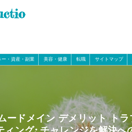
uctio
ネー・資産・副業
美容・健康
転職
サイトマップ
ムードメイン デメリット ト
ティング: チャレンジを解決へ