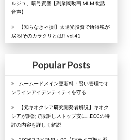
ルジュ、暗号資産【副業闇動画 MLM 勧誘
音声】
【知らなきゃ損!】太陽光投資で所得税が
戻る!そのカラクリとは!? vol.41
Popular Posts
ムームードメイン更新料：賢い管理でオ
ンラインアイデンティティを守る
【元キオクシア研究開発者解説】キオク
シアが訴訟で敗訴しストップ安に…ECCの特
許の内容を詳しく解説
2026.2.7㈯PM8：00【FXライブ振り返