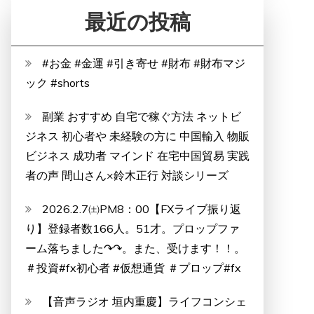
最近の投稿
#お金 #金運 #引き寄せ #財布 #財布マジ
ック #shorts
副業 おすすめ 自宅で稼ぐ方法 ネットビ
ジネス 初心者や 未経験の方に 中国輸入 物販
ビジネス 成功者 マインド 在宅中国貿易 実践
者の声 間山さん×鈴木正行 対談シリーズ
2026.2.7㈯PM8：00【FXライブ振り返
り】登録者数166人。51才。プロップファ
ーム落ちました↷↷。また、受けます！！。
＃投資#fx初心者 #仮想通貨 ＃プロップ#fx
【音声ラジオ 垣内重慶】ライフコンシェ