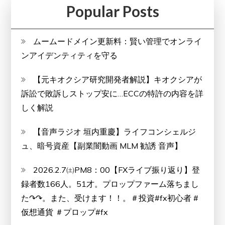
Popular Posts
ムームードメイン更新料：賢い管理でオンライ
ンアイデンティティを守る
【元キオクシア研究開発者解説】キオクシアが
訴訟で敗訴しストップ安に…ECCの特許の内容を詳
しく解説
【音声ラジオ 垣内重慶】ライフコンシェルジ
ュ、暗号資産【副業闇動画 MLM 勧誘 音声】
2026.2.7㈯PM8：00【FXライブ振り返り】登
録者数166人。51才。プロップファーム落ちまし
た↷↷。また、受けます！！。＃投資#fx初心者 #
仮想通貨 ＃プロップ#fx