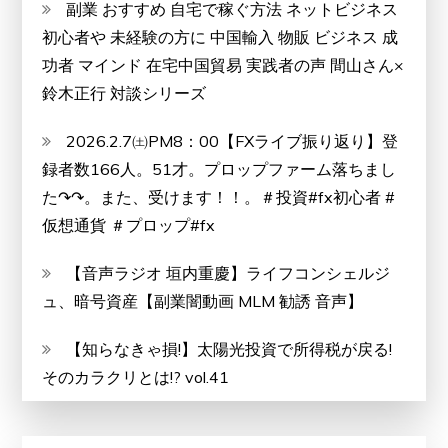
副業 おすすめ 自宅で稼ぐ方法 ネットビジネス
初心者や 未経験の方に 中国輸入 物販 ビジネス 成
功者 マインド 在宅中国貿易 実践者の声 間山さん×
鈴木正行 対談シリーズ
2026.2.7㈯PM8：00【FXライブ振り返り】登
録者数166人。51才。プロップファーム落ちまし
た↷↷。また、受けます！！。＃投資#fx初心者 #
仮想通貨 ＃プロップ#fx
【音声ラジオ 垣内重慶】ライフコンシェルジ
ュ、暗号資産【副業闇動画 MLM 勧誘 音声】
【知らなきゃ損!】太陽光投資で所得税が戻る!
そのカラクリとは!? vol.41