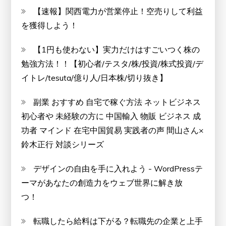
【速報】関西電力が営業停止！空売りして利益
を獲得しよう！
【1円も使わない】実力だけはすごいつく株の
勉強方法！！【初心者/テスタ/株/投資/株式投資/デ
イトレ/tesuta/億り人/日本株/切り抜き】
副業 おすすめ 自宅で稼ぐ方法 ネットビジネス
初心者や 未経験の方に 中国輸入 物販 ビジネス 成
功者 マインド 在宅中国貿易 実践者の声 間山さん×
鈴木正行 対談シリーズ
デザインの自由を手に入れよう - WordPressテ
ーマがあなたの創造力をウェブ世界に解き放
つ！
転職したら給料は下がる？転職先の企業と上手