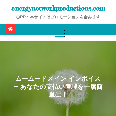
Skip
energynetworkproductions.com
to
◎PR：本サイトはプロモーションを含みます
content
ムームードメイン インボイス
– あなたの支払い管理を一層簡
単に！