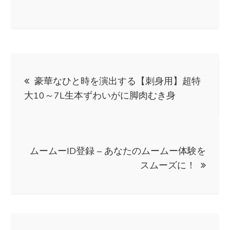
投
豪華なひと時を演出する【刺身用】超特
稿
大10～7L生本ずわいがに脚肉むき身
ナ
ビ
ムームーID登録 – あなたのムームー体験を
スムーズに！
ゲ
ー