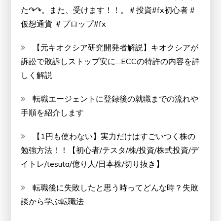
た↷↷。また、受けます！！。＃投資#fx初心者 #
仮想通貨 ＃プロップ#fx
【元キオクシア研究開発者解説】キオクシアが
訴訟で敗訴しストップ安に…ECCの特許の内容を詳
しく解説
転職エージェントに登録後の就職までの流れや
手順を紹介します
【1円も使わない】実力だけはすごいつく株の
勉強方法！！【初心者/テスタ/株/投資/株式投資/デ
イトレ/tesuta/億り人/日本株/切り抜き】
転職後に失敗したと思う時ってどんな時？失敗
談から学ぶ転職法