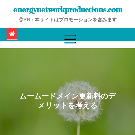
Skip
energynetworkproductions.com
to
◎PR：本サイトはプロモーションを含みます
content
ムームードメイン更新料のデ
メリットを考える