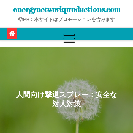
Skip
energynetworkproductions.com
to
◎PR：本サイトはプロモーションを含みます
content
人間向け撃退スプレー：安全な
対人対策