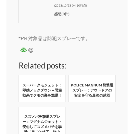
(2023/10/23 04:10時点)
感想(0件)
*PR:対象品は防犯スプレーです。
Related posts:
スーパークモジェット：
POLICE MAGNUM 熊撃退
即効ノックダウン＋忌避
スプレー：アウトドアの
効果でクモの巣を撃退！
安全を守る最強の武器
スズメバチ撃退スプレ
ー：マグナムジェット・
安心してスズメバチを駆
除「巣ごと終了、強力