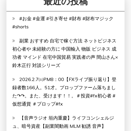
最近の投稿
#お金 #金運 #引き寄せ #財布 #財布マジック
#shorts
副業 おすすめ 自宅で稼ぐ方法 ネットビジネス
初心者や 未経験の方に 中国輸入 物販 ビジネス 成
功者 マインド 在宅中国貿易 実践者の声 間山さん×
鈴木正行 対談シリーズ
2026.2.7㈯PM8：00【FXライブ振り返り】登
録者数166人。51才。プロップファーム落ちまし
た↷↷。また、受けます！！。＃投資#fx初心者 #
仮想通貨 ＃プロップ#fx
【音声ラジオ 垣内重慶】ライフコンシェルジ
ュ、暗号資産【副業闇動画 MLM 勧誘 音声】