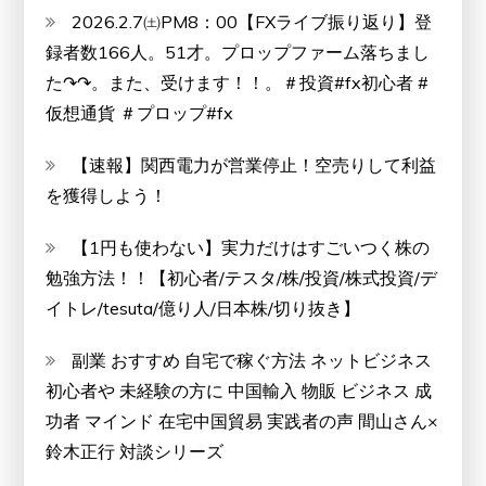
2026.2.7㈯PM8：00【FXライブ振り返り】登
録者数166人。51才。プロップファーム落ちまし
た↷↷。また、受けます！！。＃投資#fx初心者 #
仮想通貨 ＃プロップ#fx
【速報】関西電力が営業停止！空売りして利益
を獲得しよう！
【1円も使わない】実力だけはすごいつく株の
勉強方法！！【初心者/テスタ/株/投資/株式投資/デ
イトレ/tesuta/億り人/日本株/切り抜き】
副業 おすすめ 自宅で稼ぐ方法 ネットビジネス
初心者や 未経験の方に 中国輸入 物販 ビジネス 成
功者 マインド 在宅中国貿易 実践者の声 間山さん×
鈴木正行 対談シリーズ