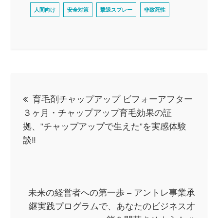
12mまで」
人間向け
安全対策
撃退スプレー
非致死性
投
育毛剤チャップアップ ビフォーアフター
稿
３ヶ月・チャップアップ育毛効果の証
拠、”チャップアップで生えた”を実感体験
ナ
談!!
ビ
ゲ
未来の経営者への第一歩 – アントレ事業承
継実践プログラムで、あなたのビジネス才
ー