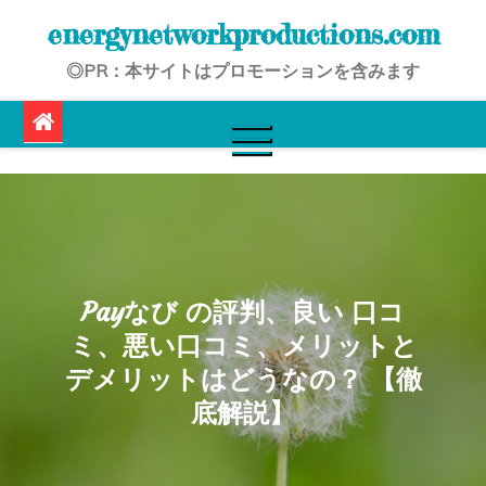
Skip
energynetworkproductions.com
to
◎PR：本サイトはプロモーションを含みます
content
Payなび の評判、良い 口コ
ミ、悪い口コミ、メリットと
デメリットはどうなの？ 【徹
底解説】