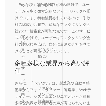
「Payなび」はその評判が概ね良好で、ユー
目5番2号
ザーから多くの肯定的なフィードバックを受
アシスト
けています。特に注目されているのは、手数
竹橋ビル
料の比較が容易で、多様なファクタリング会
2F
社との一括審査が可能な点です。このサービ
電
スのおかげで、ユーザーはファクタリング会
話
社の選択肢を広げ、自分に最適な会社を見つ
番
028-612-
けることが可能になっています。
号
6827
多種多様な業界から高い評
サ
価
ー
ビ
さらに、「Payなび」は、製造業や自動車整
ス
ファクタ
備業からフォトグラファー、運送業、Webデ
内
リング一
ザイナー、システムエンジニアといった多種
容
括申請サ
多様な業界から利用者の声が寄せられていま