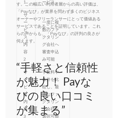
1
ービス
す。この幅広い利用者層からの高い評価は、
「Payなび」が業界を問わず多くのビジネス
サ
オーナーやフリーランサーにとって価値ある
ー
一度に複
サービスであることを証明しています。これ
ビ
数のファ
らの声からも、「Payなび」の評判の良さが
ス
クタリン
伺えます。
内
グ会社へ
容
審査申込
2
み可能
“手軽さと信頼性
サ
手数料や
が魅力！ Payな
ー
条件を比
ビ
較し、最
びの良い口コミ
ス
適なファ
内
クタリン
が集まる”
容
グ会社を
3
選択可能