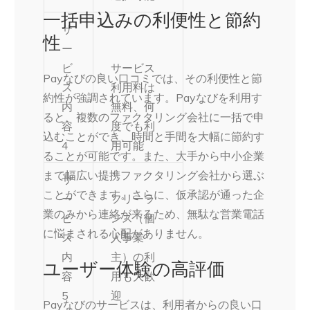
一括申込みの利便性と節約
サ
性
ー
ビ
サービス
Payなびの良い口コミでは、その利便性と節
ス
利用料は
約性が強調されています。Payなびを利用す
内
無料、何
ると、複数のファクタリング会社に一括で申
容
度でも利
込むことができ、時間と手間を大幅に節約す
4
用可能
ることが可能です。また、大手から中小企業
まで幅広い提携ファクタリング会社から選ぶ
サ
ことができます。さらに、仮承認が通った企
ー
フリーラ
業のみから連絡が来るため、無駄な営業電話
ビ
ンス（個
に悩まされる心配がありません。
ス
人事業
内
主）の利
ユーザー体験の高評価
容
用も大歓
5
迎
Payなびのサービスは、利用者からの良い口