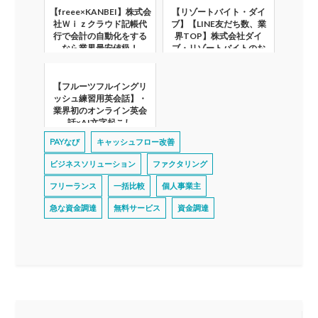
【freee×KANBEI】株式会
【リゾートバイト・ダイ
社Ｗｉｚクラウド記帳代
ブ】【LINE友だち数、業
行で会計の自動化をする
界TOP】株式会社ダイ
なら業界最安値級！
ブ・リゾートバイトのお
仕事検索・紹介
【フルーツフルイングリ
ッシュ練習用英会話】・
業界初のオンライン英会
話×AI文字起こし
PAYなび
キャッシュフロー改善
ビジネスソリューション
ファクタリング
フリーランス
一括比較
個人事業主
急な資金調達
無料サービス
資金調達