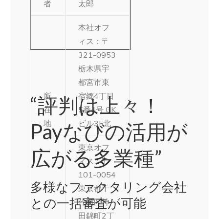
者
太郎
本社オフ
ィス：〒
321-0953
栃木県宇
都宮市東
所
宿郷4丁目
“評判は上々！
在
5番4号 GK
地
ビル3F北
Payなびの活用が
東京オフ
広がる多業種”
ィス：〒
101-0054
多様なファクタリング会社
東京都千
との一括審査が可能
代田区神
田錦町2丁