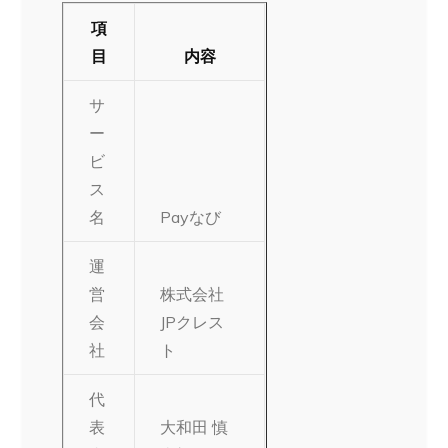
項
目
内容
サ
ー
ビ
ス
名
Payなび
運
営
株式会社
会
JPクレス
社
ト
代
表
大和田 慎