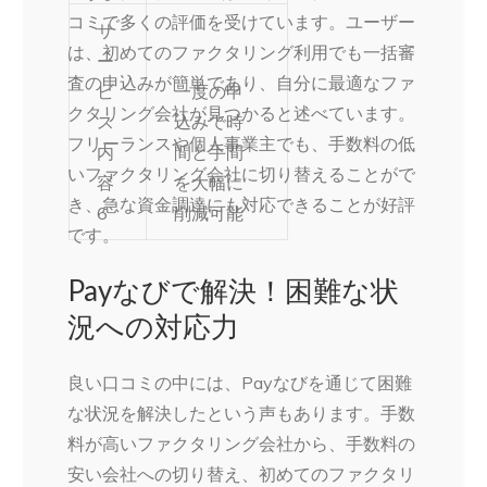
コミで多くの評価を受けています。ユーザー
サ
は、初めてのファクタリング利用でも一括審
ー
査の申込みが簡単であり、自分に最適なファ
ビ
一度の申
クタリング会社が見つかると述べています。
ス
込みで時
フリーランスや個人事業主でも、手数料の低
内
間と手間
いファクタリング会社に切り替えることがで
容
を大幅に
き、急な資金調達にも対応できることが好評
6
削減可能
です。
Payなびで解決！困難な状
況への対応力
良い口コミの中には、Payなびを通じて困難
な状況を解決したという声もあります。手数
料が高いファクタリング会社から、手数料の
安い会社への切り替え、初めてのファクタリ