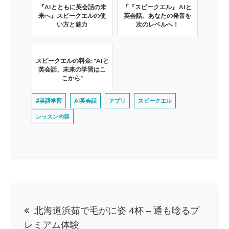
『AIとともに英会話の未
「『スピークエル』 AIと
来へ』スピークエルの使
英会話、あなたの発音を
い方と魅力
次のレベルへ！
スピークエルの料金: "AIと
英会話、未来の学習はこ
こから"
#英語学習
AI英会話
アプリ
スピークエル
レッスン内容
投
北海道浜茹で毛がに姿 4杯 – 通も唸るプ
稿
レミアム体験