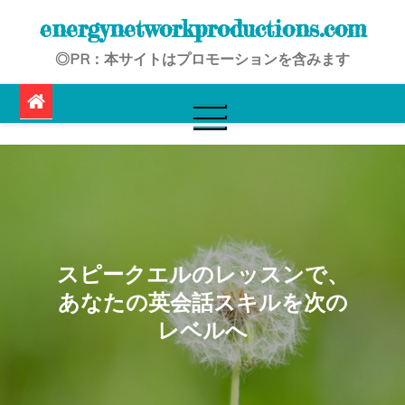
Skip
energynetworkproductions.com
to
◎PR：本サイトはプロモーションを含みます
content
スピークエルのレッスンで、
あなたの英会話スキルを次の
レベルへ