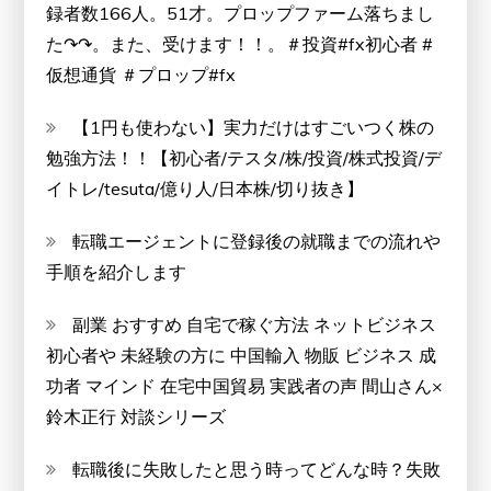
録者数166人。51才。プロップファーム落ちまし
た↷↷。また、受けます！！。＃投資#fx初心者 #
仮想通貨 ＃プロップ#fx
【1円も使わない】実力だけはすごいつく株の
勉強方法！！【初心者/テスタ/株/投資/株式投資/デ
イトレ/tesuta/億り人/日本株/切り抜き】
転職エージェントに登録後の就職までの流れや
手順を紹介します
副業 おすすめ 自宅で稼ぐ方法 ネットビジネス
初心者や 未経験の方に 中国輸入 物販 ビジネス 成
功者 マインド 在宅中国貿易 実践者の声 間山さん×
鈴木正行 対談シリーズ
転職後に失敗したと思う時ってどんな時？失敗