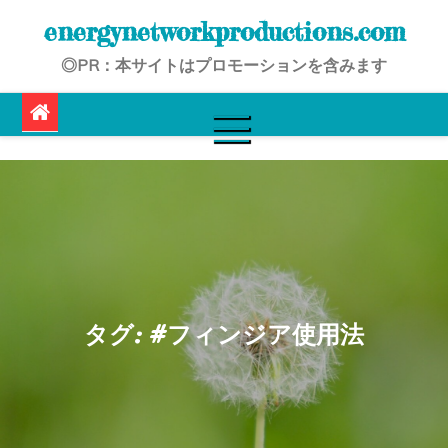
Skip
energynetworkproductions.com
to
◎PR：本サイトはプロモーションを含みます
content
タグ:
#フィンジア使用法