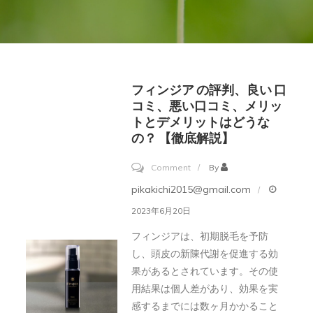
フィンジア の評判、良い 口
コミ、悪い口コミ、メリッ
トとデメリットはどうな
の？ 【徹底解説】
on
Comment
By
フ
pikakichi2015@gmail.com
ィ
2023年6月20日
ン
フィンジアは、初期脱毛を予防
ジ
し、頭皮の新陳代謝を促進する効
ア
果があるとされています。その使
の
用結果は個人差があり、効果を実
評
感するまでには数ヶ月かかること