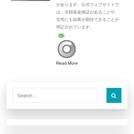
があります。公式ウェブサイトで
判、
は、全額返金保証があることや、
良
女性にも効果が期待できることが
い
明記されています。
口
コ
ミ、
悪
Read More
い
口
コ
ミ、
Search
メ
for:
リ
ッ
ト
と