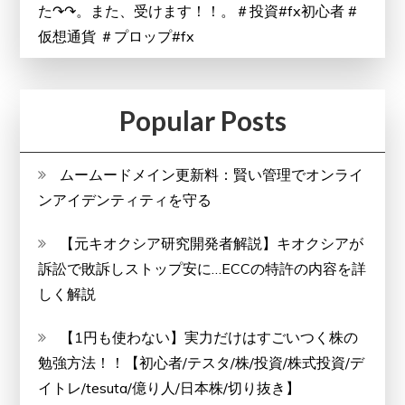
た↷↷。また、受けます！！。＃投資#fx初心者 #
仮想通貨 ＃プロップ#fx
Popular Posts
ムームードメイン更新料：賢い管理でオンライ
ンアイデンティティを守る
【元キオクシア研究開発者解説】キオクシアが
訴訟で敗訴しストップ安に…ECCの特許の内容を詳
しく解説
【1円も使わない】実力だけはすごいつく株の
勉強方法！！【初心者/テスタ/株/投資/株式投資/デ
イトレ/tesuta/億り人/日本株/切り抜き】