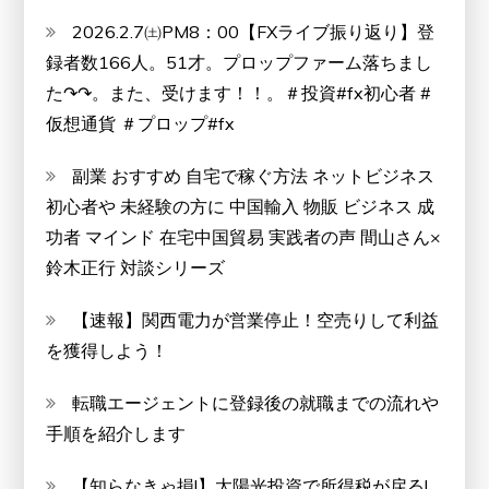
2026.2.7㈯PM8：00【FXライブ振り返り】登
録者数166人。51才。プロップファーム落ちまし
た↷↷。また、受けます！！。＃投資#fx初心者 #
仮想通貨 ＃プロップ#fx
副業 おすすめ 自宅で稼ぐ方法 ネットビジネス
初心者や 未経験の方に 中国輸入 物販 ビジネス 成
功者 マインド 在宅中国貿易 実践者の声 間山さん×
鈴木正行 対談シリーズ
【速報】関西電力が営業停止！空売りして利益
を獲得しよう！
転職エージェントに登録後の就職までの流れや
手順を紹介します
【知らなきゃ損!】太陽光投資で所得税が戻る!