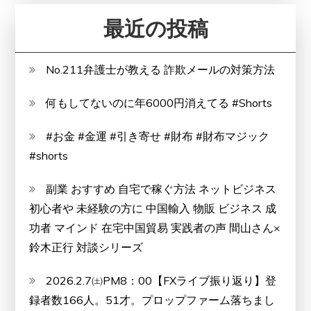
デ
最近の投稿
メ
リ
No.211弁護士が教える 詐欺メールの対策方法
ッ
ト
何もしてないのに年6000円消えてる #Shorts
は
ど
#お金 #金運 #引き寄せ #財布 #財布マジック
う
#shorts
な
の？
副業 おすすめ 自宅で稼ぐ方法 ネットビジネス
【徹
初心者や 未経験の方に 中国輸入 物販 ビジネス 成
底
功者 マインド 在宅中国貿易 実践者の声 間山さん×
解
鈴木正行 対談シリーズ
説】
2026.2.7㈯PM8：00【FXライブ振り返り】登
録者数166人。51才。プロップファーム落ちまし