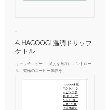
購
入
。
4. HAGOOGI 温調ドリップ
ケトル
キャッチコピー: 「温度を自在にコントロー
ル、究極のコーヒー体験を」
hagoogi 電
気ケトル ラ
ッピング無
料 ドリップ
ケトル おし
ゃれ 1℃単
位温度調節