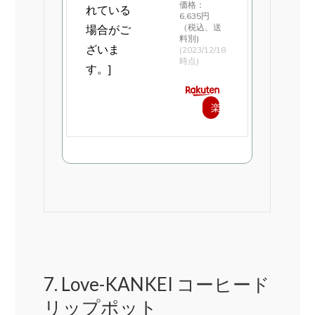
価格：
6,635円
（税込、送
料別)
(2023/12/18
時点)
楽
天
で
購
入
7. Love-KANKEI コーヒード
リップポット