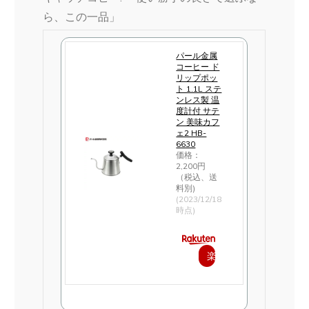
ら、この一品」
パール金属
コーヒー ド
リップポッ
ト 1.1L ステ
ンレス製 温
度計付 サテ
ン 美味カフ
ェ2 HB-
6630
価格：
2,200円
（税込、送
料別)
(2023/12/18
時点)
楽
天
で