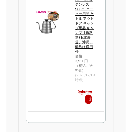
テンレス
500ml コー
ヒー用品 ケ
トル アウト
ドア キャン
プ用品 キャ
ンプ【送料
無料(北海
道、沖縄、
離島は適用
外
価格：
3,918円
（税込、送
料別)
(2023/12/18
時点)
楽
天
で
購