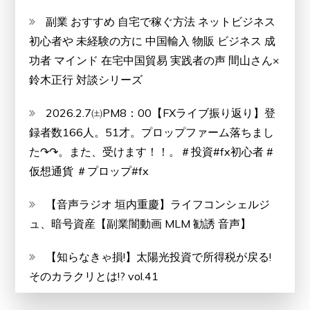
副業 おすすめ 自宅で稼ぐ方法 ネットビジネス
初心者や 未経験の方に 中国輸入 物販 ビジネス 成
功者 マインド 在宅中国貿易 実践者の声 間山さん×
鈴木正行 対談シリーズ
2026.2.7㈯PM8：00【FXライブ振り返り】登
録者数166人。51才。プロップファーム落ちまし
た↷↷。また、受けます！！。＃投資#fx初心者 #
仮想通貨 ＃プロップ#fx
【音声ラジオ 垣内重慶】ライフコンシェルジ
ュ、暗号資産【副業闇動画 MLM 勧誘 音声】
【知らなきゃ損!】太陽光投資で所得税が戻る!
そのカラクリとは!? vol.41