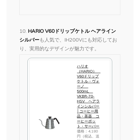
入
10.
HARIO V60ドリップケトル ヘアライン
シルバー
も人気で、IH200Vにも対応してお
り、実用的なデザインが魅力です​​。
ハリオ
（HARIO）
V60ドリップ
ケトル・ヴォ
ーノ
500mL
VKBR-70-
HSV ヘアラ
インシルバー
│コーヒー用
品・茶器 コ
ーヒーポッ
ト・サーバー
価格：4,180
円（税込、送