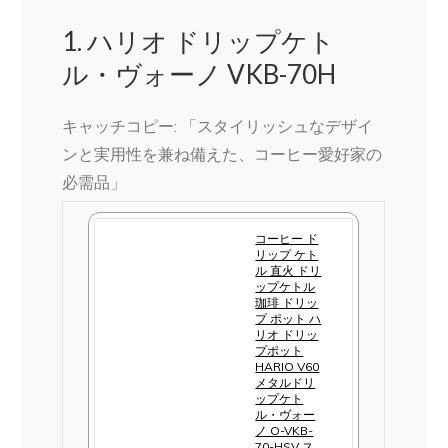
1. ハリオ ドリップケト
ル・ヴォーノ VKB-70H
キャッチコピー: 「スタイリッシュなデザイ
ンと実用性を兼ね備えた、コーヒー愛好家の
必需品」
コーヒー ド
リップ ケト
ル 直火 ドリ
ップケトル
珈琲 ドリッ
プ ポット ハ
リオ ドリッ
プポット
HARIO V60
メタルドリ
ップケト
ル・ヴォー
ノ O-VKB-
70-HSV ス