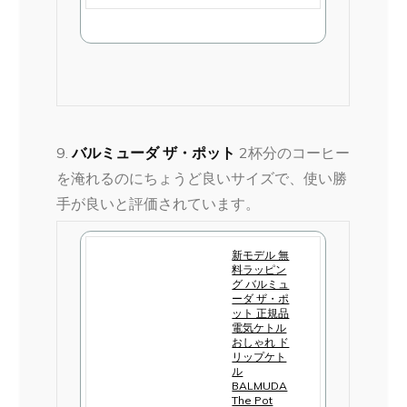
で
購
入
9.
バルミューダ ザ・ポット
2杯分のコーヒー
を淹れるのにちょうど良いサイズで、使い勝
手が良いと評価されています​​。
新モデル 無
料ラッピン
グ バルミュ
ーダ ザ・ポ
ット 正規品
電気ケトル
おしゃれ ド
リップケト
ル
BALMUDA
The Pot