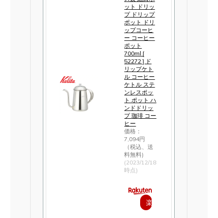
ット ドリッ
プ ドリップ
ポット ドリ
ップコーヒ
ー コーヒー
ポット
700ml [
52272 ] ド
リップケト
ル コーヒー
ケトル ステ
ンレスポッ
ト ポット ハ
ンドドリッ
プ 珈琲 コー
ヒー
価格：
7,094円
（税込、送
料無料)
(2023/12/18
時点)
楽
天