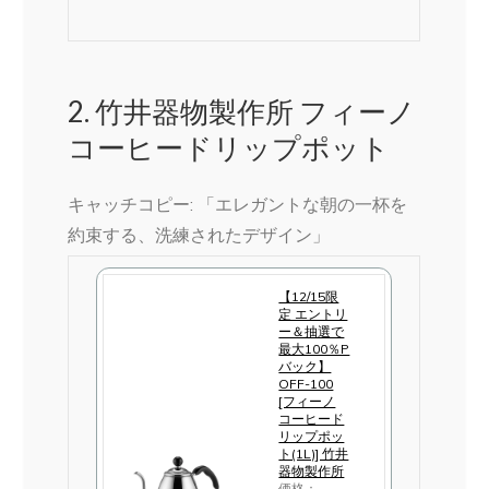
入
2. 竹井器物製作所 フィーノ
コーヒードリップポット
キャッチコピー: 「エレガントな朝の一杯を
約束する、洗練されたデザイン」
【12/15限
定 エントリ
ー＆抽選で
最大100％P
バック】
OFF-100
[フィーノ
コーヒード
リップポッ
ト(1L)] 竹井
器物製作所
価格：