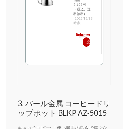
2,198円
（税込、送
料無料)
(2023/12/18
時点)
楽
天
で
購
入
3. パール金属 コーヒードリ
ップポット BLKP AZ-5015
キャッチコピー: 「使い勝手の良さで選ぶな