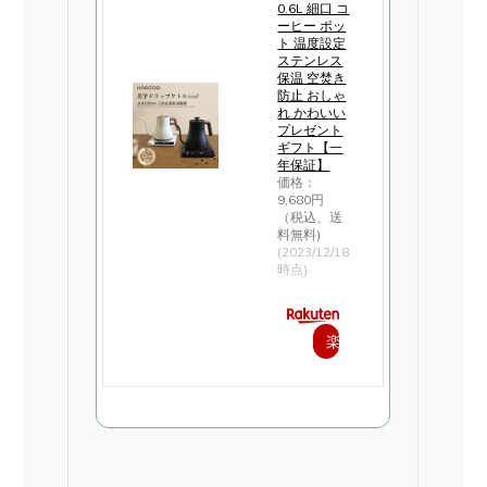
0.6L 細口 コ
ーヒー ポッ
ト 温度設定
ステンレス
保温 空焚き
防止 おしゃ
れ かわいい
プレゼント
ギフト【一
年保証】
価格：
9,680円
（税込、送
料無料)
(2023/12/18
時点)
楽
天
で
購
入