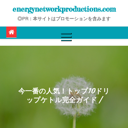
Skip
energynetworkproductions.com
to
◎PR：本サイトはプロモーションを含みます
content
今一番の人気！トップ10ドリ
ップケトル完全ガイド /