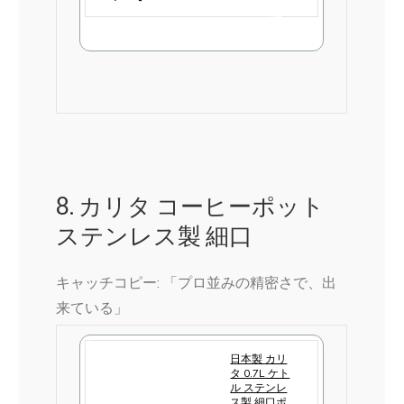
購
入
8. カリタ コーヒーポット
ステンレス製 細口
キャッチコピー: 「プロ並みの精密さで、出
来ている」
日本製 カリ
タ 0.7L ケト
ル ステンレ
ス製 細口ポ