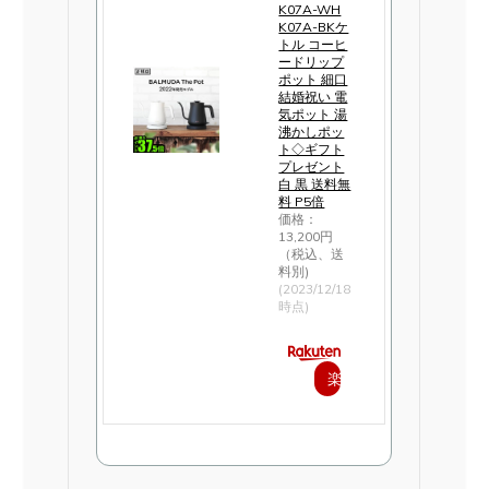
K07A-WH
K07A-BKケ
トル コーヒ
ードリップ
ポット 細口
結婚祝い 電
気ポット 湯
沸かしポッ
ト◇ギフト
プレゼント
白 黒 送料無
料 P5倍
価格：
13,200円
（税込、送
料別)
(2023/12/18
時点)
楽
天
で
購