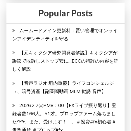
Popular Posts
ムームードメイン更新料：賢い管理でオンライ
ンアイデンティティを守る
【元キオクシア研究開発者解説】キオクシアが
訴訟で敗訴しストップ安に…ECCの特許の内容を詳
しく解説
【音声ラジオ 垣内重慶】ライフコンシェルジ
ュ、暗号資産【副業闇動画 MLM 勧誘 音声】
2026.2.7㈯PM8：00【FXライブ振り返り】登
録者数166人。51才。プロップファーム落ちまし
た↷↷。また、受けます！！。＃投資#fx初心者 #
仮想通貨 ＃プロップ#fx