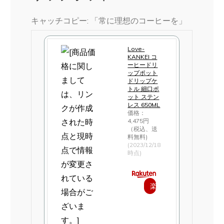
キャッチコピー: 「常に理想のコーヒーを」
Love-
KANKEI コ
ーヒードリ
ップポット
ドリップケ
トル 細口ポ
ット ステン
レス 650ML
価格：
4,475円
（税込、送
料無料)
(2023/12/18
時点)
楽
天
で