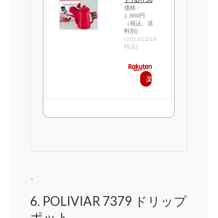
価格：
1,980円
（税込、送
料別)
(2023/12/18
時点)
楽
天
で
購
入
。
6. POLIVIAR 7379 ドリップ
ポット