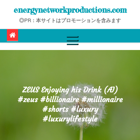
Skip
energynetworkproductions.com
to
◎PR：本サイトはプロモーションを含みます
content
ZEUS Enjoying his Drink (AI)
#zeus #billionaire #millionaire
#shorts #luxury
#luxurylifestyle