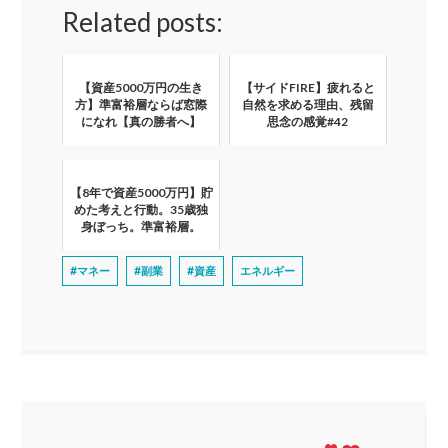
Related posts:
【資産5000万円の生き
【サイドFIRE】疲れると
方】準富裕層ならば窓際
自然を求める理由、残留
になれ【真の勝者へ】
思念の感覚#42
【8年で資産5000万円】貯
めた考えと行動。35歳独
身ぼっち。準富裕層。
#マネー
#副業
#資産
エネルギー
投