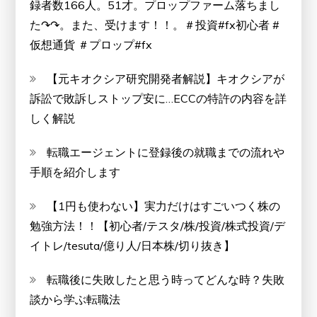
録者数166人。51才。プロップファーム落ちまし
た↷↷。また、受けます！！。＃投資#fx初心者 #
仮想通貨 ＃プロップ#fx
【元キオクシア研究開発者解説】キオクシアが
訴訟で敗訴しストップ安に…ECCの特許の内容を詳
しく解説
転職エージェントに登録後の就職までの流れや
手順を紹介します
【1円も使わない】実力だけはすごいつく株の
勉強方法！！【初心者/テスタ/株/投資/株式投資/デ
イトレ/tesuta/億り人/日本株/切り抜き】
転職後に失敗したと思う時ってどんな時？失敗
談から学ぶ転職法