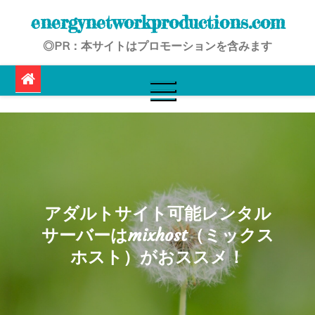
Skip
energynetworkproductions.com
to
◎PR：本サイトはプロモーションを含みます
content
アダルトサイト可能レンタル
サーバーはmixhost（ミックス
ホスト）がおススメ！