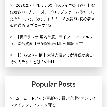
2026.2.7㈯PM8：00【FXライブ振り返り】登
録者数166人。51才。プロップファーム落ちまし
た↷↷。また、受けます！！。＃投資#fx初心者 #
仮想通貨 ＃プロップ#fx
【音声ラジオ 垣内重慶】ライフコンシェルジ
ュ、暗号資産【副業闇動画 MLM 勧誘 音声】
【知らなきゃ損!】太陽光投資で所得税が戻る!
そのカラクリとは!? vol.41
Popular Posts
ムームードメイン更新料：賢い管理でオンライ
ンアイデンティティを守る