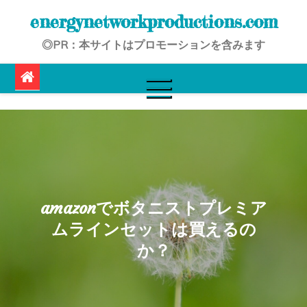
Skip
energynetworkproductions.com
to
◎PR：本サイトはプロモーションを含みます
content
amazonでボタニストプレミア
ムラインセットは買えるの
か？