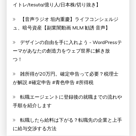
イトレ/tesuta/億り人/日本株/切り抜き】
【音声ラジオ 垣内重慶】ライフコンシェルジ
ュ、暗号資産【副業闇動画 MLM 勧誘 音声】
デザインの自由を手に入れよう - WordPressテ
ーマがあなたの創造力をウェブ世界に解き放
つ！
雑所得が20万円。確定申告って必要？税理士
が解説 #確定申告 #青色申告 #所得税
転職エージェントに登録後の就職までの流れや
手順を紹介します
転職したら給料は下がる？転職先の企業と上手
に給与交渉する方法