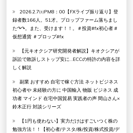
2026.2.7㈯PM8：00【FXライブ振り返り】登
録者数166人。51才。プロップファーム落ちまし
た↷↷。また、受けます！！。＃投資#fx初心者 #
仮想通貨 ＃プロップ#fx
【元キオクシア研究開発者解説】キオクシアが
訴訟で敗訴しストップ安に…ECCの特許の内容を詳
しく解説
副業 おすすめ 自宅で稼ぐ方法 ネットビジネス
初心者や 未経験の方に 中国輸入 物販 ビジネス 成
功者 マインド 在宅中国貿易 実践者の声 間山さん×
鈴木正行 対談シリーズ
【1円も使わない】実力だけはすごいつく株の
勉強方法！！【初心者/テスタ/株/投資/株式投資/デ